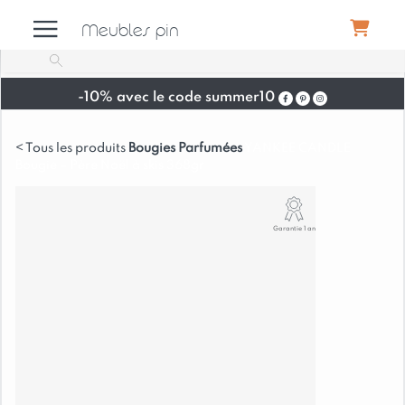
Meubles pin
-10% avec le code summer10
Meubles
Bougies Parfumées
YANKEE CANDLE
Bougie – Père Noël à skis 368gr
Canapés
Garantie 1 an
Déco
Luminaires
Literie