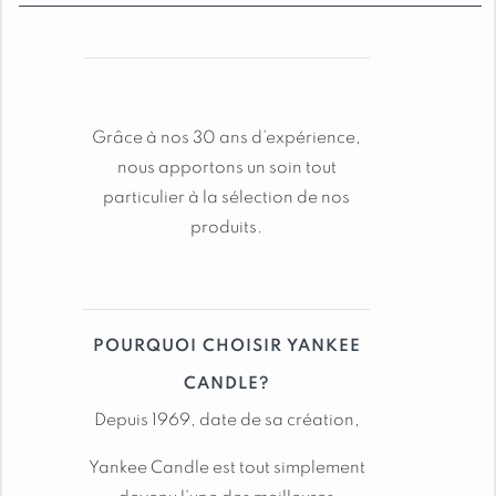
bougie yankee candle signature: père
noël à ski
TAILLES DISPONIBLES :
Grâce à nos 30 ans d’expérience,
Jarre moyenne: 368 grammes de cire, durée
nous apportons un soin tout
de combustion de 30 à 50 heures
particulier à la sélection de nos
produits.
Grande jarre: 567 grammes de cire, durée
de combustion de 65 à 80 heures
Contenant: Jarre en verre avec couvercle
étanche
POURQUOI CHOISIR YANKEE
CANDLE?
Voir toutes les autres bougies
Depuis 1969, date de sa création,
Yankee Candle est tout simplement