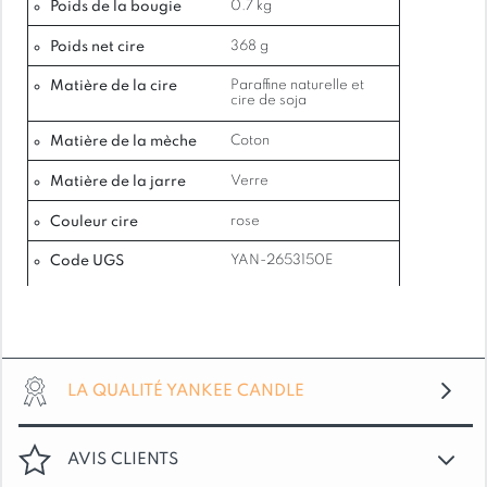
Poids de la bougie
0.7 kg
ouvre le parfum avec une fraîcheur revigorante,
tandis que le clou de girofle épicé et les baies
Poids net cire
368 g
acidulées insufflent chaleur et bonne humeur. Le
Matière de la cire
Paraffine naturelle et
parfum s’épanouit ensuite dans une base
cire de soja
réconfortante de vin chaud, de vanille onctueuse
Matière de la mèche
Coton
et de bois nobles , comme un moment d’après-
ski au coin du feu. Audacieux et fantaisiste, ce
Matière de la jarre
Verre
parfum célèbre les plaisirs festifs à chaque
inspiration.
Couleur cire
rose
NOTES DE PARFUM:
Code UGS
YAN-2653150E
Tête: Tête : Méli-mélo de myrtille,
cardamome, basilic
Cœur: Poivre noir, clou de girofle, baie
acidulée
LA QUALITÉ YANKEE CANDLE
Fond : Accord de vin chaud, vanille, bois
ensoleillés
AVIS CLIENTS