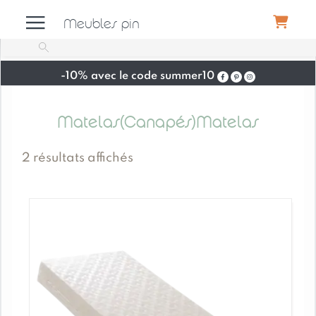
Meubles pin
-10% avec le code summer10
Meubles
Matelas(Canapés)Matelas
Canapés
2 résultats affichés
Déco
Luminaires
Literie