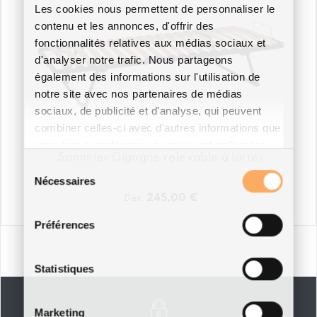
Les cookies nous permettent de personnaliser le
contenu et les annonces, d'offrir des
fonctionnalités relatives aux médias sociaux et
d'analyser notre trafic. Nous partageons
également des informations sur l'utilisation de
notre site avec nos partenaires de médias
sociaux, de publicité et d'analyse, qui peuvent
combiner celles-ci avec d'autres informations que
vous leur avez fournies ou qu'ils ont collectées
Sommier Gigogne relevable à lattes
lors de votre utilisation de leurs services.
Sélection
Nécessaires
du
245,00
€
Dès:
consentement
Ce
Préférences
produit
a
plusieurs
variations.
Statistiques
Les
options
peuvent
être
Marketing