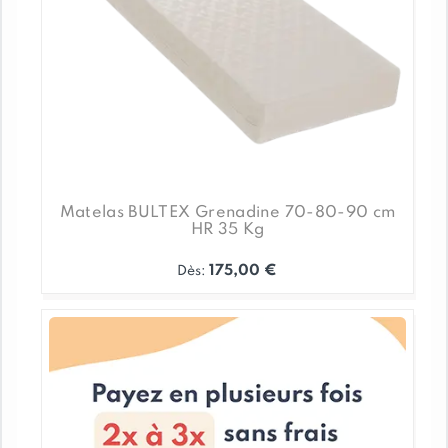
Promos
04 79 38 25 63
Mon compte
Matelas BULTEX Grenadine 70-80-90 cm
HR 35 Kg
Favoris
175,00
€
Dès:
Nos magasins
Ce
produit
a
plusieurs
variations.
Les
options
peuvent
être
choisies