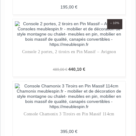
195,00
€
Promos
– 10%
04 79 38 25 63
Console 2 portes, 2 tiroirs en Pin Massif – Avignon
Mon compte
Le
Le
440,10
€
489,00
€
Favoris
prix
prix
initial
actuel
était :
est :
Nos magasins
489,00 €.
440,10 €.
Console Chamonix 3 Tiroirs en Pin Massif 114cm
395,00
€