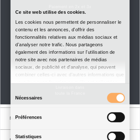
Paiement en 2x et 3x
Ce site web utilise des cookies.
sans frais
Les cookies nous permettent de personnaliser le
contenu et les annonces, d'offrir des
fonctionnalités relatives aux médias sociaux et
d'analyser notre trafic. Nous partageons
- Meubles garantis 2 ans
également des informations sur l'utilisation de
- Canapés montagne, 5 ans
notre site avec nos partenaires de médias
sociaux, de publicité et d'analyse, qui peuvent
combiner celles-ci avec d'autres informations que
vous leur avez fournies ou qu'ils ont collectées
Livraison dans
lors de votre utilisation de leurs services.
Sélection
toute la France
Nécessaires
du
consentement
Préférences
Nous contacter
Statistiques