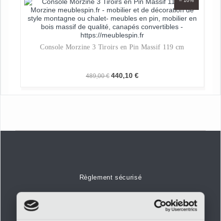
– 10%
Console Morzine 3 Tiroirs en Pin Massif 119 cm
Le
Le
440,10
€
489,00
€
prix
prix
initial
actuel
était :
est :
489,00 €.
440,10 €.
Règlement sécurisé