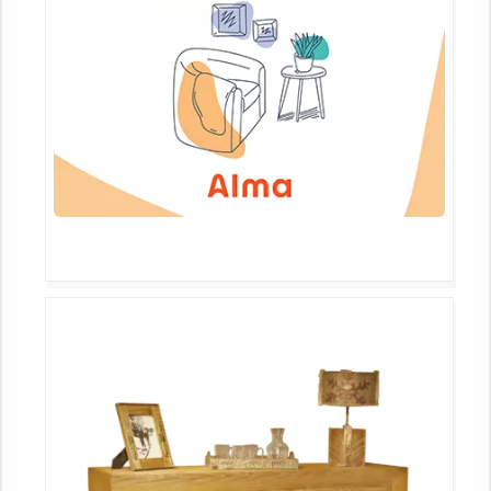
Promos
04 79 38 25 63
Mon compte
Favoris
Nos magasins