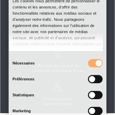
Les cookies nous permettent de personnaliser le
Règlement sécurisé
contenu et les annonces, d'offrir des
fonctionnalités relatives aux médias sociaux et
d'analyser notre trafic. Nous partageons
également des informations sur l'utilisation de
notre site avec nos partenaires de médias
Paiement en 2x et 3x
sociaux, de publicité et d'analyse, qui peuvent
sans frais
combiner celles-ci avec d'autres informations que
vous leur avez fournies ou qu'ils ont collectées
lors de votre utilisation de leurs services.
Sélection
Nécessaires
du
- Meubles garantis 2 ans
consentement
- Canapés montagne, 5 ans
Préférences
Statistiques
Livraison dans
toute la France
Marketing