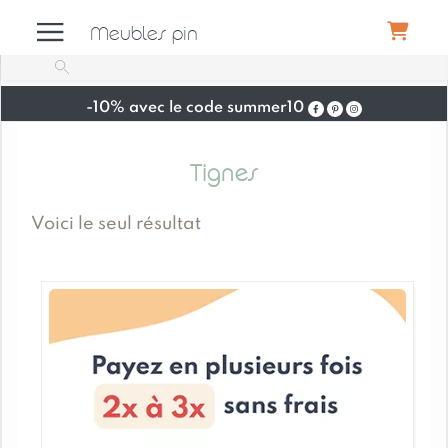
Meubles pin
-10% avec le code summer10
Meubles
Tignes
Canapés
Voici le seul résultat
Déco
Luminaires
Literie