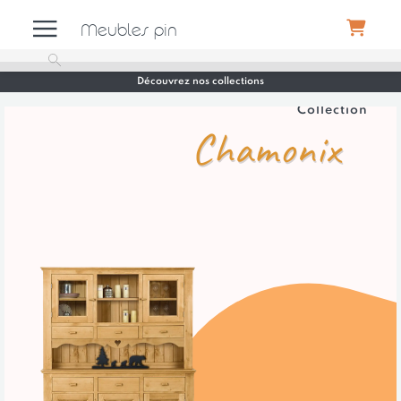
Meubles pin
Découvrez nos collections
Meubles
Collection
Chamonix
Canapés
Déco
Luminaires
Literie