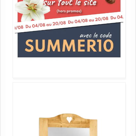
Promos
04 79 38 25 63
Mon compte
Favoris
Nos magasins