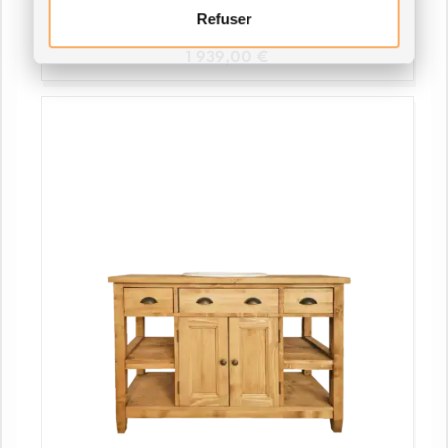
Meuble de Salle de bain 6 portes + 6 tiroirs
+ vasque et miroir
Refuser
1 939,00
€