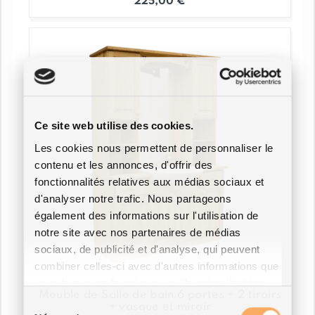
225,00
€
Ce site web utilise des cookies.
Les cookies nous permettent de personnaliser le
contenu et les annonces, d'offrir des
fonctionnalités relatives aux médias sociaux et
d'analyser notre trafic. Nous partageons
également des informations sur l'utilisation de
notre site avec nos partenaires de médias
sociaux, de publicité et d'analyse, qui peuvent
combiner celles-ci avec d'autres informations que
vous leur avez fournies ou qu'ils ont collectées
Meuble de Salle de bain 6 portes + 2 tiroirs
lors de votre utilisation de leurs services.
Sélection
+ vasque et miroir