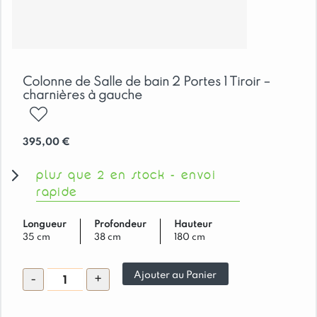
Colonne de Salle de bain 2 Portes 1 Tiroir –
charnières à gauche
ajouter
395,00
€
plus que 2 en stock - envoi
rapide
Longueur
Profondeur
Hauteur
35 cm
38 cm
180 cm
quantité
Ajouter au Panier
-
+
de
Colonne