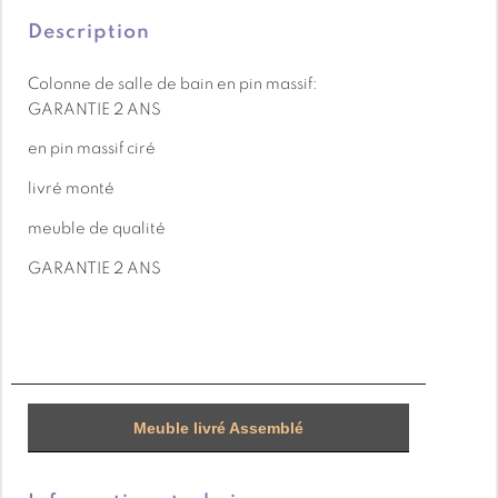
Les méthodes sylvicoles utilisées sont étudiées pour
Description
préserver la diversité de la faune et la flore et
Colonne de salle de bain en pin massif:
permettre de conserver cette forêt sur le long terme.
GARANTIE 2 ANS
en pin massif ciré
livré monté
meuble de qualité
GARANTIE 2 ANS
Meuble livré Assemblé