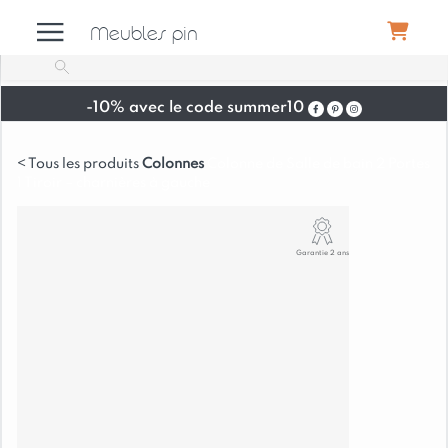
Meubles pin
-10% avec le code summer10
Meubles
Colonnes
Colonne de Salle de bain 2 Portes
1 Tiroir – charnières à gauche
Canapés
Garantie 2 ans
Déco
Luminaires
Literie