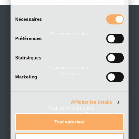
vous leur avez fournies ou qu'ils ont collectées
lors de votre utilisation de leurs services.
Sélection
Nécessaires
du
consentement
Règlement sécurisé
Préférences
Statistiques
Paiement en 2x et 3x
sans frais
Marketing
Afficher les détails
- Meubles garantis 2 ans
- Canapés montagne, 5 ans
Tout autoriser