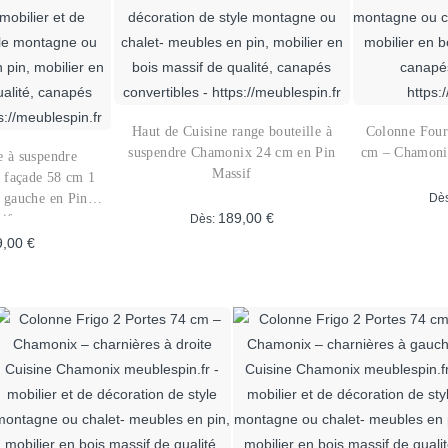
ptions
options
euvent
peuvent
tre
être
hoisies
choisies
ur
sur
Haut de Cuisine range bouteille à
Colonne Four 
a
la
suspendre Chamonix 24 cm en Pin
cm – Chamonix
e à suspendre
age
page
Massif
 façade 58 cm 1
u
du
à gauche en Pin
Dè
if
189,00
€
Dès:
roduit
produit
9,00
€
Ce
Ce
produit
roduit
a
plusieurs
lusieurs
variations.
ariations.
Les
es
options
ptions
peuvent