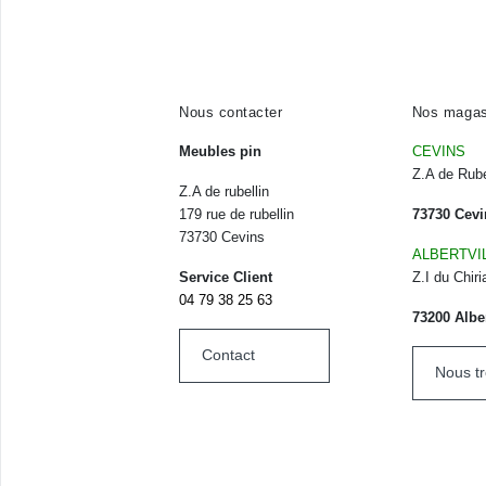
Nous contacter
Nos magas
Meubles pin
CEVINS
Z.A de Rube
Z.A de rubellin
179 rue de rubellin
73730 Cevi
73730 Cevins
ALBERTVI
Service Client
Z.I du Chiri
04 79 38 25 63
73200 Alber
Contact
Nous t