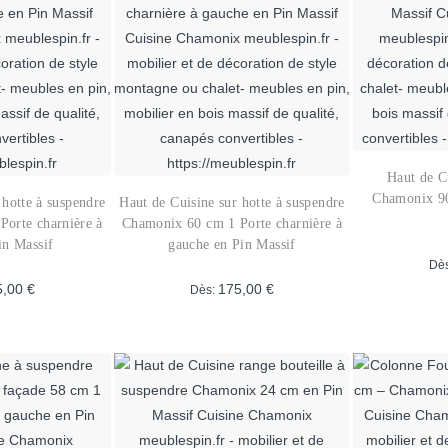
euvent
options
tre
peuvent
hoisies
être
ur
choisies
a
sur
age
la
u
page
Haut de C
roduit
du
Chamonix 90
 hotte à suspendre
Haut de Cuisine sur hotte à suspendre
produit
orte charnière à
Chamonix 60 cm 1 Porte charnière à
in Massif
gauche en Pin Massif
Dè
5,00
€
175,00
€
Dès:
Ce
Ce
roduit
produit
a
lusieurs
plusieurs
ariations.
variations.
es
Les