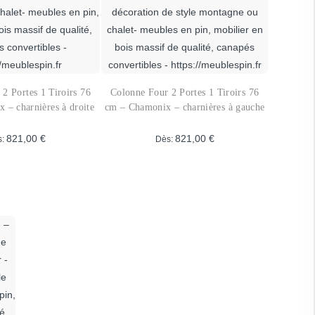
peuvent
peuvent
être
être
choisies
choisies
sur
sur
la
la
2 Portes 1 Tiroirs 76
Colonne Four 2 Portes 1 Tiroirs 76
page
page
 – charnières à droite
cm – Chamonix – charnières à gauche
du
du
produit
produit
821,00
€
821,00
€
s:
Dès:
Ce
Ce
produit
produit
a
a
plusieurs
plusieurs
variations.
variations.
Les
Les
options
options
peuvent
peuvent
être
être