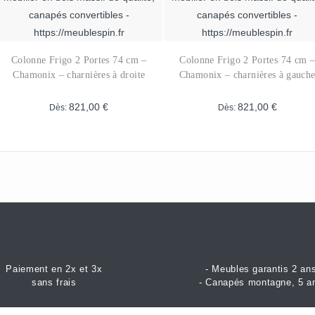
euvent
être
tre
choisies
hoisies
sur
ur
la
Colonne Frigo 2 Portes 74 cm –
Colonne Frigo 2 Portes 74 cm 
a
page
Chamonix – charnières à droite
Chamonix – charnières à gauch
age
du
u
produit
821,00
€
821,00
€
Dès:
Dès:
roduit
Ce
Ce
produit
produit
a
a
plusieurs
plusieurs
variations.
variations.
Les
Les
options
options
peuvent
peuvent
être
être
Paiement en 2x et 3x
- Meubles garantis 2 an
sans frais
- Canapés montagne, 5 a
choisies
choisies
sur
sur