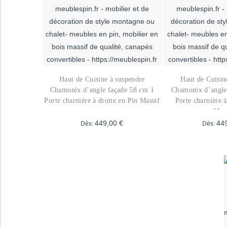
peuvent
o
être
p
choisies
ê
sur
c
la
s
page
l
Haut de Cuisine à suspendre
Haut de Cuisin
du
p
Chamonix d’angle façade 58 cm 1
Chamonix d’angle
produit
d
Porte charnière à droite en Pin Massif
Porte charnière 
Mass
p
449,00
€
44
Dès:
Dès:
Ce
produit
p
a
a
plusieurs
p
variations.
v
Les
L
options
o