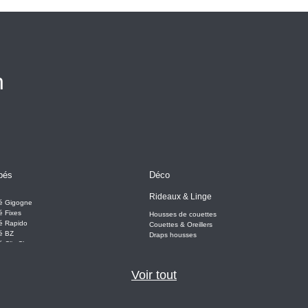
n
pés
Déco
Rideaux & Linge
é Gigogne
 Fixes
Housses de couettes
é Rapido
Couettes & Oreillers
é BZ
Draps housses
 Clic-Clac
Rideaux
l
Embrasses
Coussins & Plaids
Voir tout
Galettes de Chaises
ages
s
Déco murale