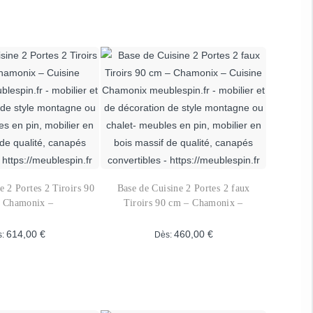
e 2 Portes 2 Tiroirs 90
Base de Cuisine 2 Portes 2 faux
 Chamonix –
Tiroirs 90 cm – Chamonix –
614,00
€
460,00
€
s:
Dès:
Ce
Ce
produit
produit
a
a
plusieurs
plusieurs