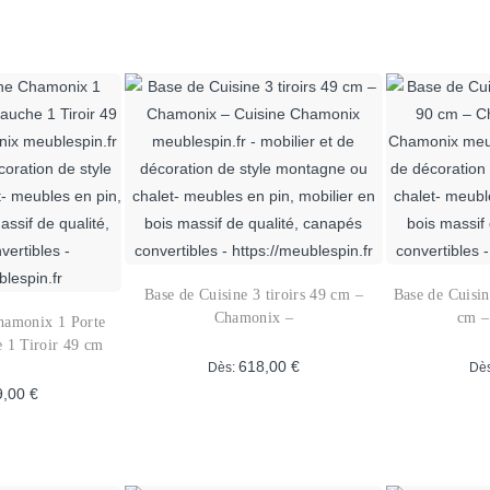
Base de Cuisine 3 tiroirs 49 cm –
Base de Cuisin
Chamonix –
cm –
hamonix 1 Porte
e 1 Tiroir 49 cm
618,00
€
Dès:
Dè
9,00
€
Ce
Ce
produit
roduit
a
plusieurs