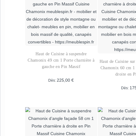
peuvent
p
être
ê
choisies
c
sur
s
la
l
page
p
du
d
Haut de Cuisine à suspendre
produit
p
Chamonix 49 cm 1 Porte charnière à
Haut de Cuisine sur
gauche en Pin Massif
Chamonix 60 cm 1 P
droite en P
225,00
€
Dès:
17
Dès:
Ce
produit
a
p
plusieurs
a
variations.
p
Les
v
options
L