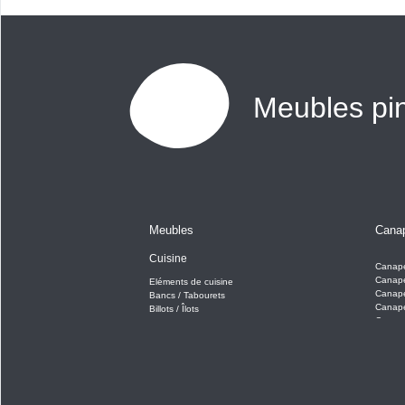
Meubles pi
Meubles
Cana
Cuisine
Canap
Canapé
Eléments de cuisine
Canap
Bancs / Tabourets
Canap
Billots / Îlots
Canapé
Chaises
Fauteui
Confituriers
Passe Plats
Tables Repas
Habill
Tables de berger
Matela
Salle à manger