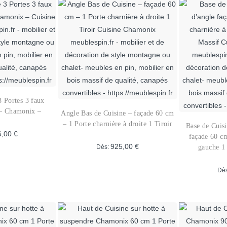
lusieurs
variations.
ariations.
Les
es
options
ptions
peuvent
euvent
être
tre
choisies
hoisies
sur
ur
la
3 Portes 3 faux
a
page
 – Chamonix –
Angle Bas de Cuisine – façade 60 cm
age
du
– 1 Porte charnière à droite 1 Tiroir
Base de Cuis
6,00
€
u
produit
façade 60 cm
gauche 1 
925,00
€
Dès:
roduit
Ce
roduit
Ce
Dè
produit
lusieurs
a
ariations.
plusieurs
es
variations.
ptions
Les