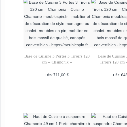
a
p
plusieurs
v
variations.
L
Les
o
options
p
peuvent
ê
être
c
choisies
s
Base de Cuisine 3 Portes 3 Tiroirs 120
Base de Cuisine 
sur
l
cm – Chamonix –
Tiroirs 120 cm
la
p
page
711,00
€
64
Dès:
Dès:
d
du
p
Ce
produit
produit
p
a
a
plusieurs
p
variations.
v
Les
L
options
o