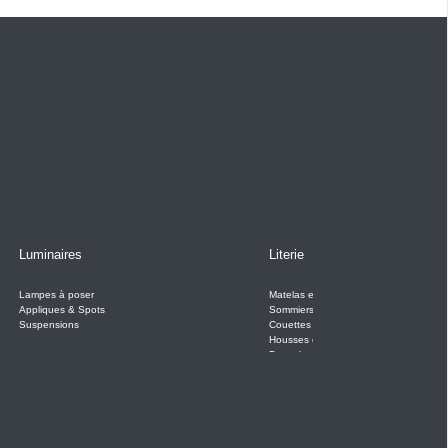
Luminaires
Literie
Lampes à poser
Matelas et Surmatelas
Appliques & Spots
Sommiers
Suspensions
Couettes & Oreillers
Housses de couettes
Draps housses