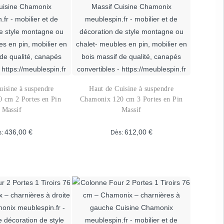
variations.
Les
Les
options
options
peuvent
peuvent
être
être
choisies
choisies
sur
sur
la
uisine à suspendre
Haut de Cuisine à suspendre
la
page
 cm 2 Portes en Pin
Chamonix 120 cm 3 Portes en Pin
page
du
Massif
Massif
du
produit
436,00
€
612,00
€
s:
Dès:
produit
Ce
Ce
produit
produit
a
a
plusieurs
plusieurs
variations.
variations.
Les
Les
options
options