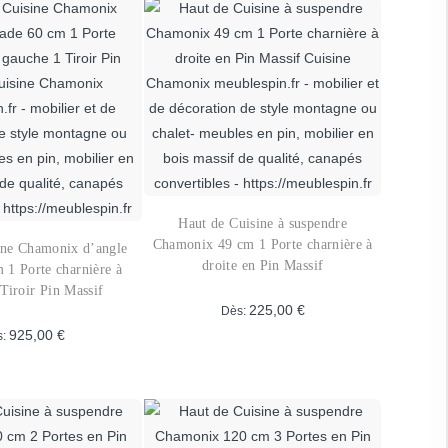
variations.
variations.
Les
Les
options
options
peuvent
peuvent
être
être
choisies
choisies
sur
sur
la
la
page
page
Haut de Cuisine à suspendre
du
du
Chamonix 49 cm 1 Porte charnière à
ine Chamonix d’angle
droite en Pin Massif
produit
produit
 1 Porte charnière à
Tiroir Pin Massif
225,00
€
Dès:
925,00
€
s:
Ce
Ce
produit
produit
a
a
plusieurs
plusieurs
variations.