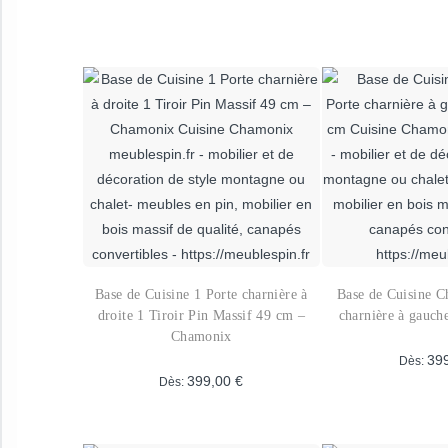
Base de Cuisine 1 Porte charnière à
Base de Cuisine C
droite 1 Tiroir Pin Massif 49 cm –
charnière à gauch
Chamonix
39
Dès:
399,00
€
Dès:
Ce
p
produit
a