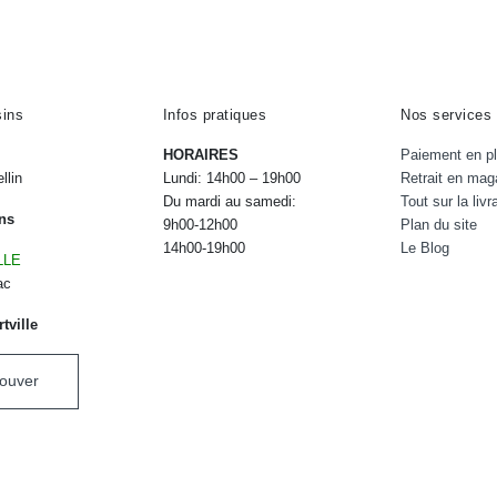
la
la
page
page
du
du
produit
produit
ins
Infos pratiques
Nos services
HORAIRES
Paiement en pl
llin
Lundi: 14h00 – 19h00
Retrait en mag
Du mardi au samedi:
Tout sur la livr
ns
9h00-12h00
Plan du site
14h00-19h00
Le Blog
LLE
ac
tville
rouver