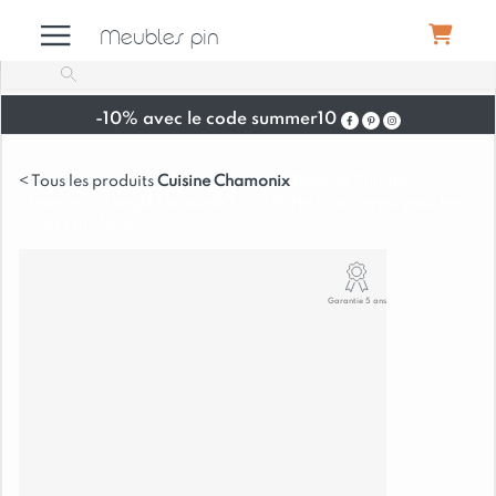
Meubles pin
-10% avec le code summer10
Meubles
Cuisine Chamonix
Base de Cuisine
Chamonix d’angle façade 60 cm 1 Porte charnière à gauche 1
Canapés
Tiroir Pin Massif
Déco
Garantie 5 ans
Luminaires
Literie