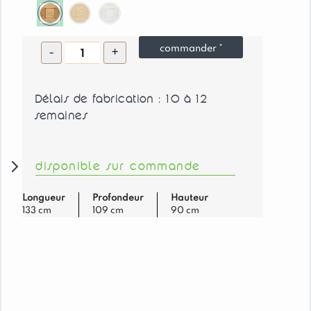
quantité
commander *
-
+
de
Base
Délais de fabrication : 10 à 12
de
semaines
Cuisine
Chamonix
d'angle
disponible sur commande
façade
60
cm
Longueur
Profondeur
Hauteur
133 cm
109 cm
90 cm
1
Porte
charnière
à
gauche
1