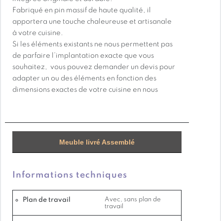
Fabriqué en pin massif de haute qualité, il
apportera une touche chaleureuse et artisanale
à votre cuisine.
Si les éléments existants ne nous permettent pas
de parfaire l’implantation exacte que vous
souhaitez, vous pouvez demander un devis pour
adapter un ou des éléments en fonction des
dimensions exactes de votre cuisine en nous
contactant.
CARACTÉRISTIQUES TECHNIQUES
ESSENTIELLES
Meuble livré Assemblé
Porte avec charnières à gauche
Dimensions avec plan de travail (face au
Informations techniques
meuble): L: 133 x P: 109 x H: 90 cm
Dimensions avec plan de travail coté mur : 94 cm
x 94 cm
Plan de travail
Avec, sans plan de
travail
Largeur façade: 60 cm