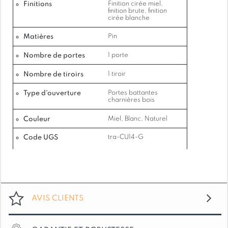
Finitions
Finition cirée miel,
finition brute, finition
cirée blanche
Livraison : Meuble livré Assemblé
Matières
Pin
Nombre de portes
1 porte
Matière : Pin massif
Nombre de tiroirs
1 tiroir
Type d'ouverture
Portes battantes
Style montagne – rustique – campagnard
charnières bois
Couleur
Miel, Blanc, Naturel
Meuble de grande qualité
Code UGS
tra-CU14-G
GARANTIE 5 ANS
AVIS CLIENTS
FONCTIONNALITÉS ET DÉTAILS