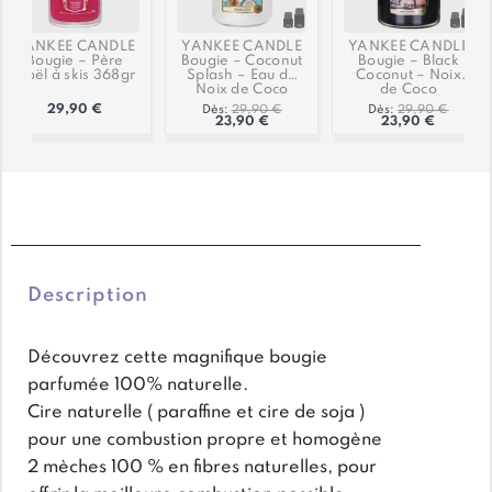
Nous recyclons 90% de nos emballages.
Livraison par transporteur poids lourd au pied de
Les bois utilisé pour la fabrication de nos meubles en
YANKEE CANDLE
YANKEE CANDLE
YANKEE CANDLE
votre domicile.
Bougie – Père
Bougie – Coconut
Bougie – Black
pin ont la certification FSC®.
Noël à skis 368gr
Splash – Eau de
Coconut – Noix
Les commandes de petits articles sont expédiées par
Noix de Coco
de Coco
Le label FSC® permet de s’assurer d’une gestion
29,90
€
Dès:
29,90
€
Dès:
29,90
€
Chronopost, Colissimo, ou en point Mondial Relay.
23,90
€
23,90
€
durable de la forêt, cela garantit que la forêt est
exploitée de façon raisonnée avec une protection de
la biodiversité et que cette exploitation est bénéfique
En savoir + sur la livraison
socialement et économiquement pour les
communautés locales.
Les méthodes sylvicoles utilisées sont étudiées pour
Description
préserver la diversité de la faune et la flore et
permettre de conserver cette forêt sur le long terme.
Découvrez cette magnifique bougie
parfumée 100% naturelle.
Cire naturelle ( paraffine et cire de soja )
pour une combustion propre et homogène
2 mèches 100 % en fibres naturelles, pour