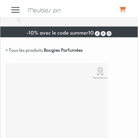
Meubles pin
-10% avec le code summer10
Meubles
Bougies Parfumées
YANKEE CANDLE
Bougie – Crème brûlée à la vanille 567gr
Canapés
Garantie 1 an
Déco
Luminaires
Literie