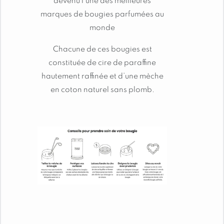
devenu l’une des meilleures
marques de bougies parfumées au
monde
Les bougies signature marient subtilement cire
végétale issue de sources responsables et
Chacune de ces bougies est
paraffine de haute qualité, pour un mélange
constituée de cire de paraffine
exclusif favorisant une diffusion rapide et
hautement raffinée et d’une mèche
homogène du parfum dans toute la pièce. leur
format à double mèche assure une fonte
en coton naturel sans plomb.
optimale de la cire, intensifiant la libération du
parfum pour une expérience olfactive plus riche,
plus rapide et durable.
CONSEILS D’UTILISATION :
Pour éteindre la bougie, remettez simplement le
couvercle étanche, la flamme s’éteindra par
manque d’oxygène.