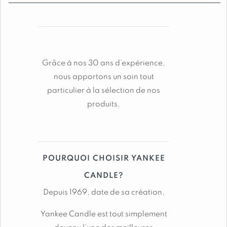
Fève tonka
bougie yankee candle signature gm:
crème brûlée à la vanille
Grâce à nos 30 ans d’expérience,
nous apportons un soin tout
TAILLES DISPONIBLES :
particulier à la sélection de nos
Jarre moyenne: 368 grammes de cire, durée
produits.
de combustion de 30 à 50 heures
Grande jarre: 567 grammes de cire, durée
de combustion de 65 à 80 heures
POURQUOI CHOISIR YANKEE
Contenant: Jarre en verre avec couvercle
étanche
CANDLE?
Depuis 1969, date de sa création,
Voir toutes les autres bougies
Yankee Candle est tout simplement