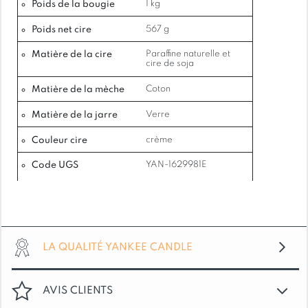
Poids de la bougie
1 kg
notes de praline grillée et d’écorce de cannelle
chaude, créant un parfum décadent et
Poids net cire
567 g
réconfortant. Des notes de biscuits cuits au four et
Matière de la cire
Paraffine naturelle et
de noix de coco crémeuse ajoutent une
cire de soja
profondeur succulente, tandis qu’une base douce
Matière de la mèche
Coton
de musc blanc et de fève tonka persiste
merveilleusement. Parfait pour remplir
Matière de la jarre
Verre
n’importe quel espace de la chaleur invitante
d’une bougie à la vanille, ce parfum est un
Couleur cire
crème
véritable régal pour les sens.
Code UGS
YAN-1629981E
NOTES DE PARFUM:
Tête: Écorce de cannelle, Fruits rouges,
Peau d’orange
Cœur: Pulpe de noix de coco, Cookies
LA QUALITÉ YANKEE CANDLE
sortant du four, Accords de lait, Jasmin,
Fleur de tiaré
AVIS CLIENTS
Fond: Vanille, Praline toastée, Musc blanc,