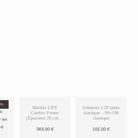
10%
Matelas LIFE
Sommier à 20 lattes
Confort Ferme
classique – 90×190
(Épaisseur 20 cm) –
classique
90×190
369,00
€
105,00
€