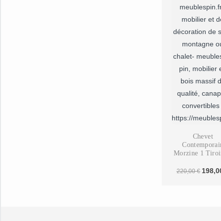
Chevet
Contemporai
Morzine 1 Tiroi
Pin Massif Ci
Le
198,
220,00
€
prix
initial
était :
220,00 