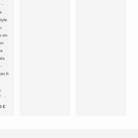
n
r en
ré
Le
00
€
prix
actuel
est :
€.
198,00 €.