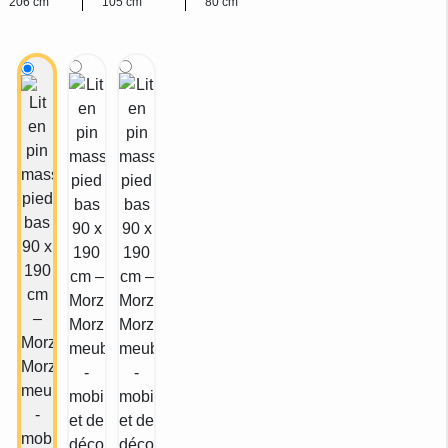
206 cm
105 cm
80 cm