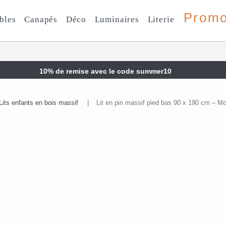
Prom
bles
Canapés
Déco
Luminaires
Literie
10% de remise avec le code summer10
Lits enfants en bois massif
|
Lit en pin massif pied bas 90 x 190 cm – Mo
Garantie 2 ans