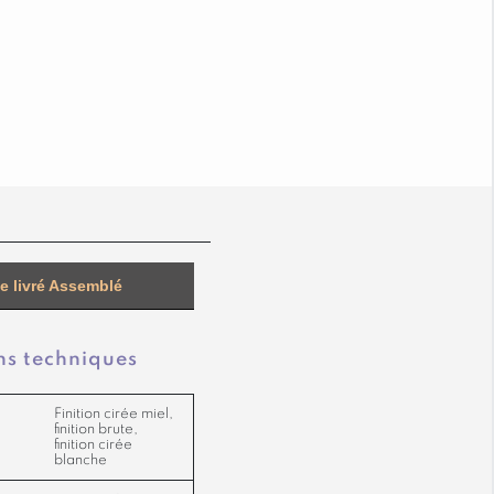
e livré Assemblé
ns techniques
Finition cirée miel,
finition brute,
finition cirée
blanche