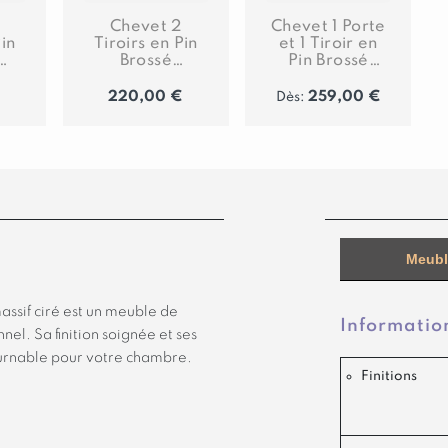
Chevet 2
Chevet 1 Porte
Pin
Tiroirs en Pin
et 1 Tiroir en
Brossé
Pin Brossé
Montana
Montana
€
220,00
€
259,00
€
Dès:
Meubl
ssif ciré est un meuble de
Informatio
nnel. Sa finition soignée et ses
ournable pour votre chambre.
Finitions