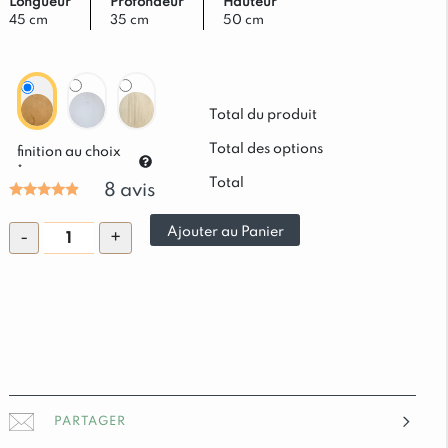
220,00 €.
198,00 €.
Longueur
Profondeur
Hauteur
45 cm
35 cm
50 cm
Total du produit
Total des options
finition au choix
*
Total
8
avis
quantité
Ajouter au Panier
-
+
de
Chevet
Contemporain
Morzine
1
Tiroir
en
PARTAGER
Pin