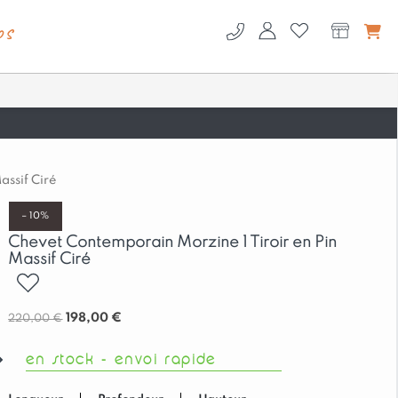
os
assif Ciré
– 10%
Chevet Contemporain Morzine 1 Tiroir en Pin
Massif Ciré
ajouter
Le
Le
198,00
€
220,00
€
prix
prix
en stock - envoi rapide
initial
actuel
était :
est :