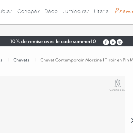
Prom
bles
Canapés
Déco
Luminaires
Literie
10% de remise avec le code summer10
s
|
Chevets
|
Chevet Contemporain Morzine 1 Tiroir en Pin M
Garantie 2 ans