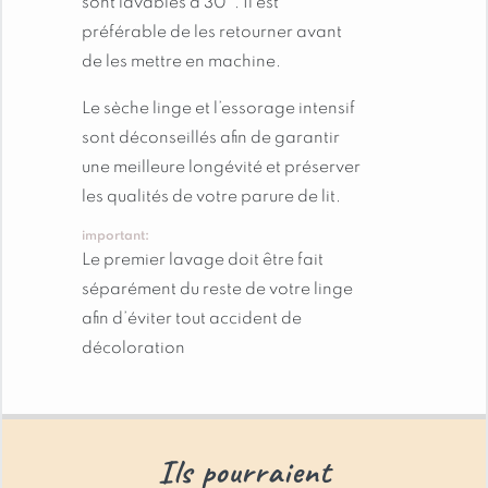
sont lavables à 30°. Il est
linge lors des premiers lavages pour éviter les
préférable de les retourner avant
accidents de couleur.
de les mettre en machine.
Profitez d’un sommeil réparateur et d’un linge de
lit de qualité avec cette housse de couette 100%
Le sèche linge et l’essorage intensif
coton au style chalet. Créez une ambiance
sont déconseillés afin de garantir
cocooning dans votre chambre et laissez-vous
une meilleure longévité et préserver
bercer par sa douceur.
les qualités de votre parure de lit.
important:
Le premier lavage doit être fait
séparément du reste de votre linge
afin d’éviter tout accident de
décoloration
Ils pourraient