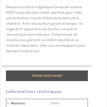
Découvrez notre magnifique housse de couette
100% coton de style chalet, parfaite pour créer
une ambiance cosy et chaleureuse dans votre
chambre. Avec ses couleurs grises et beiges, ce
linge de lit apportera une touche rustique et
cocooning à votre intérieur. Cette housse de
couette vous garantit un confort douillet et un
sommeil réparateur, elle vous enveloppera avec
douceur toute la nuit.
Housse de couette 1 Place livré avec 1 Taie
Housse de couette 2 Places livré avec 2 Taies
Housse de couette 100% coton,
Article livré monté
Tissage en 57 fils par cm²
Housse réversible à fermeture par rabat
Taie d’oreiller en 63 x 63 double face avec volant
Informations techniques
plat de 5 cm
Dimensions disponibles : 140 x 200 (pour lit en
Matières
Coton
90), 220 x 240 (pour lit en 140), 240 x 260 (pour