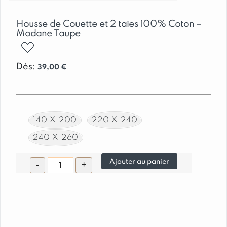
Housse de Couette et 2 taies 100% Coton –
Modane Taupe
ajouter
Dès:
39,00
€
140 X 200
220 X 240
240 X 260
quantité
Ajouter au panier
-
+
de
Housse
de
Couette
et