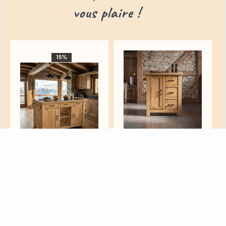
vous plaire !
15%
Billot contemporain
simple face en pin
Grand Billot
Massif Morzine 74 cm
Contemporain (double
S
o
u
s
é
v
i
e
r
s
P
a
t
è
r
e
s
e
t
c
r
o
c
h
e
t
s
R
i
d
e
a
u
x
e
t
l
i
n
g
e
d
e
m
a
i
s
o
n
Morzine
face) en Pin Massif -
Morzine 135 cm
M
a
t
e
l
a
s
e
t
S
u
r
m
a
t
e
l
a
s
A
p
p
l
i
q
u
e
s
m
u
r
a
l
e
s
/
S
p
o
t
s
695 €
Morzine
1083.75 €
Acheter