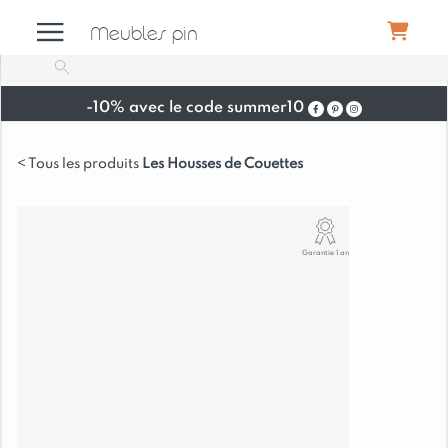
Meubles pin
-10% avec le code summer10
Meubles
Les Housses de Couettes
Housse de Couette
et 2 taies 100% Coton – Modane Taupe
Canapés
Garantie 1 an
Déco
Luminaires
Literie