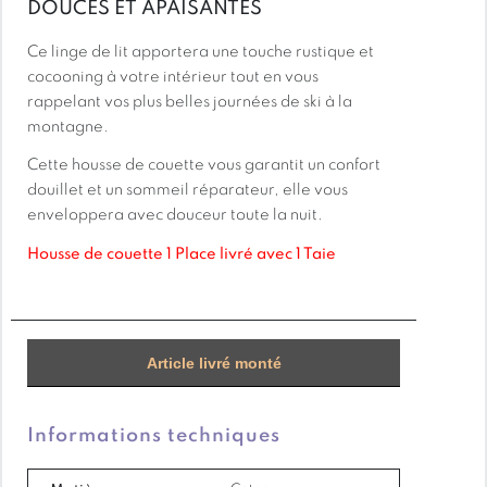
DOUCES ET APAISANTES
Ce linge de lit apportera une touche rustique et
cocooning à votre intérieur tout en vous
rappelant vos plus belles journées de ski à la
montagne.
Cette housse de couette vous garantit un confort
douillet et un sommeil réparateur, elle vous
enveloppera avec douceur toute la nuit.
Housse de couette 1 Place livré avec 1 Taie
Housse de couette 2 Places livré avec 2 Taies
Housse de couette 100% coton,
Tissage en 57 fils par cm²
Housse réversible à fermeture par rabat
Article livré monté
Taie d’oreiller en 63 x 63 double face avec volant
plat de 5 cm
Dimensions disponibles : 140 x 200 (pour lit en
Informations techniques
90), 220 x 240 (pour lit en 140), 240 x 260 (pour
lit en 160)