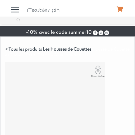
Meubles pin
-10% avec le code summer10
Meubles
Les Housses de Couettes
Housse de Couette
et 2 taies 100% Coton – Aveillans naturel
Canapés
Garantie 1 an
Déco
Luminaires
Literie