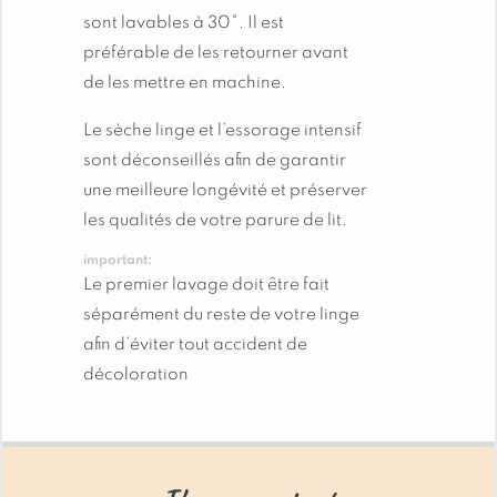
sont lavables à 30°. Il est
Profitez d’un sommeil réparateur et d’un linge de
préférable de les retourner avant
lit de qualité avec cette housse de couette 100%
de les mettre en machine.
coton au style chalet. Créez une ambiance
cocooning dans votre chambre et laissez-vous
Le sèche linge et l’essorage intensif
bercer par sa douceur.
sont déconseillés afin de garantir
une meilleure longévité et préserver
les qualités de votre parure de lit.
important:
Le premier lavage doit être fait
séparément du reste de votre linge
afin d’éviter tout accident de
décoloration