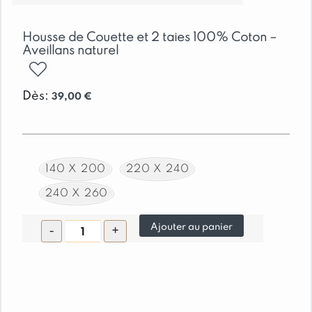
Housse de Couette et 2 taies 100% Coton –
Aveillans naturel
ajouter
Dès:
39,00
€
140 X 200
220 X 240
240 X 260
quantité
Ajouter au panier
-
+
de
Housse
de
Couette
et