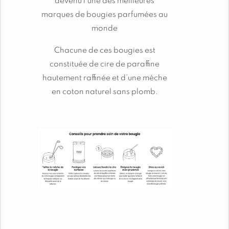
devenu l’une des meilleures
marques de bougies parfumées au
monde
Les bougies signature marient subtilement cire
végétale issue de sources responsables et
Chacune de ces bougies est
paraffine de haute qualité, pour un mélange
constituée de cire de paraffine
exclusif favorisant une diffusion rapide et
hautement raffinée et d’une mèche
homogène du parfum dans toute la pièce. leur
format à double mèche assure une fonte
en coton naturel sans plomb.
optimale de la cire, intensifiant la libération du
parfum pour une expérience olfactive plus riche,
plus rapide et durable.
CONSEILS D’UTILISATION :
Pour éteindre la bougie, remettez simplement le
couvercle étanche, la flamme s’éteindra par
manque d’oxygène.