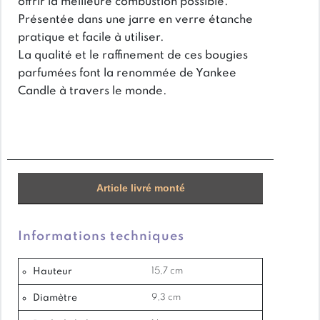
offrir la meilleure combustion possible.
Présentée dans une jarre en verre étanche
pratique et facile à utiliser.
La qualité et le raffinement de ces bougies
parfumées font la renommée de Yankee
Candle à travers le monde.
À PROPOS DE CETTE SENTEUR :
Par une froide nuit en montagne, vous apercevez
Article livré monté
une aurore boréale, tandis que les senteurs
opalescentes de baies arc-en-ciel, de tubéreuse
hivernale et de violette confite vous
Informations techniques
émerveillent.
Nuit étoilée au sommet évoque
Hauteur
15,7 cm
l’émerveillement d’un ciel infini au-dessus des
Diamètre
9,3 cm
cimes enneigées, où les lumières dansent à
l’horizon et où le temps suspend son cours. Un