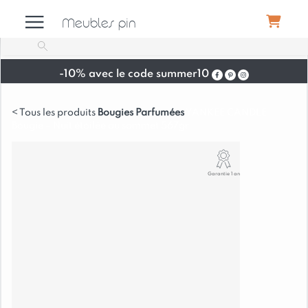
Meubles pin
-10% avec le code summer10
Meubles
Bougies Parfumées
YANKEE CANDLE
Bougie – Nuit étoilée au sommet 567gr
Canapés
Garantie 1 an
Déco
Luminaires
Literie