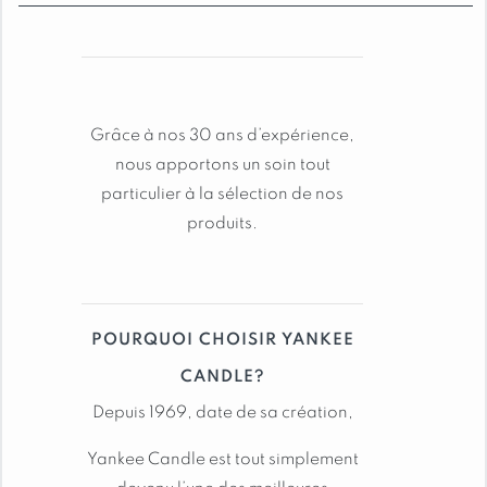
bougie yankee candle signature gm:
NUIT ÉTOILÉE AU SOMMET
Grâce à nos 30 ans d’expérience,
nous apportons un soin tout
TAILLES DISPONIBLES :
particulier à la sélection de nos
Jarre moyenne: 368 grammes de cire, durée
produits.
de combustion de 30 à 50 heures
Grande jarre: 567 grammes de cire, durée
de combustion de 65 à 80 heures
POURQUOI CHOISIR YANKEE
Contenant: Jarre en verre avec couvercle
étanche
CANDLE?
Depuis 1969, date de sa création,
Voir toutes les autres bougies
Yankee Candle est tout simplement