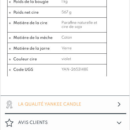
Poids de la bougie
1 kg
éclat céleste de citron lumineux et de baies arc-
en-ciel ouvre le parfum avec fraîcheur et magie,
Poids net cire
567 g
tandis que la tubéreuse d’hiver et le jasmin
Matière de la cire
Paraffine naturelle et
sauvage s’épanouissent comme des
cire de soja
constellations flottantes. Peu à peu, l’ambre
Matière de la mèche
Coton
glacé, la violette confite et le bois d’hinoki tissent
une chaleur douce et enveloppante, un murmure
Matière de la jarre
Verre
sensoriel du plus enchanteur des spectacles
naturels. Éthéré, lumineux et absolument
Couleur cire
violet
captivant.
Code UGS
YAN-2653148E
NOTES DE PARFUM:
Tête : Citron Meyer, baie arc-en-ciel, petit
LA QUALITÉ YANKEE CANDLE
grain
Cœur: Tubéreuse d’hiver, jasmin sauvage,
opale irisée
AVIS CLIENTS
Fond : Ambre glacé, violette confite, bois d’hinoki