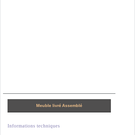
Poids
15 kg
Dimensions
80 × 190 × 60 cm
nombre de
3 places
places assises
matières
Tissu
Code EAN
3701385405967
Meuble livré Assemblé
Informations techniques