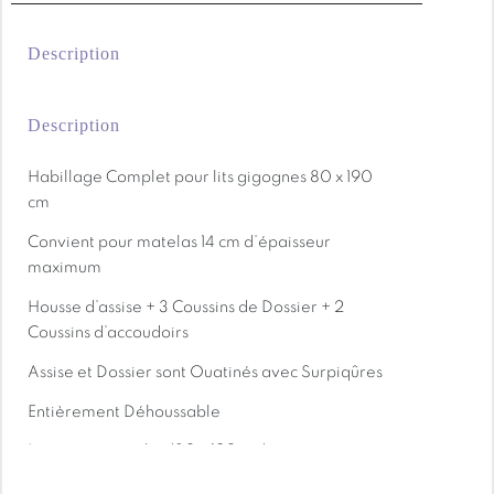
Les méthodes sylvicoles utilisées sont étudiées pour
préserver la diversité de la faune et la flore et
Description
permettre de conserver cette forêt sur le long terme.
Description
Habillage Complet pour lits gigognes 80 x 190
cm
Convient pour matelas 14 cm d’épaisseur
maximum
Housse d’assise + 3 Coussins de Dossier + 2
Coussins d’accoudoirs
Assise et Dossier sont Ouatinés avec Surpiqûres
Entièrement Déhoussable
Livré sans matelas (80 x 190 cm)
INFORMATIONS COMPLÉMENTAIRES
FABRICATION FRANÇAISE