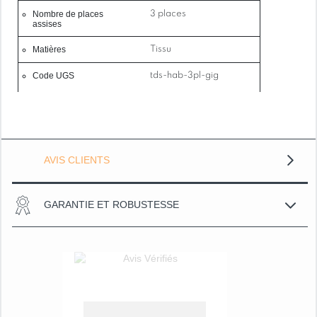
Nombre de places
3 places
assises
Matières
Tissu
Code UGS
tds-hab-3pl-gig
AVIS CLIENTS
GARANTIE ET ROBUSTESSE
Grâce à nos
nous apport
particulier 
produits et 