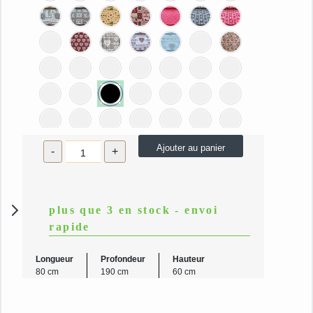
quantité
Ajouter au panier
-
+
de
Habillage
Complet
plus que 3 en stock - envoi
80
rapide
x
190
Longueur
Profondeur
Hauteur
pour
80 cm
190 cm
60 cm
Canapé
Gigogne