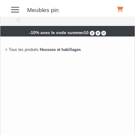
Meubles pin
-10% avec le code summer10
Meubles
Housses et habillages
Habillage Complet 80 x 190
pour Canapé Gigogne
Canapés
Garantie 5 ans
Déco
Luminaires
Literie