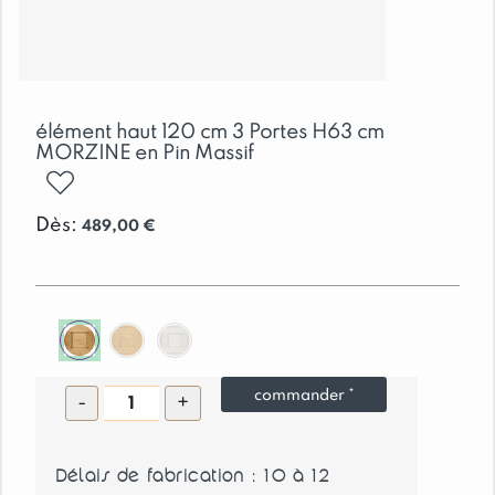
élément haut 120 cm 3 Portes H63 cm
MORZINE en Pin Massif
ajouter
Dès:
489,00
€
quantité
commander *
-
+
de
élément
Délais de fabrication : 10 à 12
haut