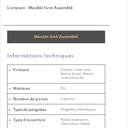
Livraison : Meuble livré Assemblé
Matière : Pin massif
Meuble livré Assemblé
Meuble à suspendre
Informations techniques
Élément en 120 cm de largeur
Finitions
Finition cirée miel,
finition brute, finition
cirée blanche
Matières
Pin
Hauteur 63 cm
Nombre de portes
3 portes
Type de poignées
Poignées métaliques
Meuble de cuisine 100% Pin Massif
Type d'ouverture
Portes battantes
charnières métal