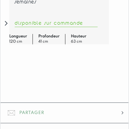
semaines
120
cm
3
disponible sur commande
Portes
H63
cm
Longueur
Profondeur
Hauteur
120 cm
41 cm
63 cm
MORZINE
en
Pin
Massif
PARTAGER