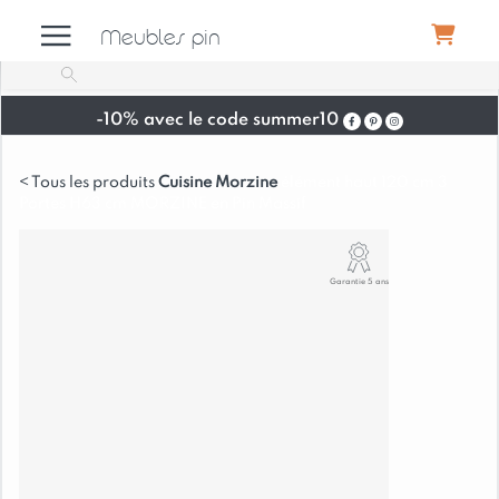
Meubles pin
-10% avec le code summer10
Meubles
Cuisine Morzine
élément haut 120 cm 3
Portes H63 cm MORZINE en Pin Massif
Canapés
Garantie 5 ans
Déco
Luminaires
Literie