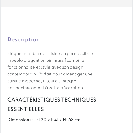
exploitée de façon raisonnée avec une protection de
la biodiversité et que cette exploitation est bénéfique
En savoir + sur la livraison
socialement et économiquement pour les
communautés locales.
Les méthodes sylvicoles utilisées sont étudiées pour
Description
préserver la diversité de la faune et la flore et
Élégant meuble de cuisine en pin massif Ce
permettre de conserver cette forêt sur le long terme.
meuble élégant en pin massif combine
fonctionnalité et style avec son design
contemporain. Parfait pour aménager une
cuisine moderne, il saura s’intégrer
harmonieusement à votre décoration.
CARACTÉRISTIQUES TECHNIQUES
ESSENTIELLES
Dimensions : L: 120 x l: 41 x H: 63 cm