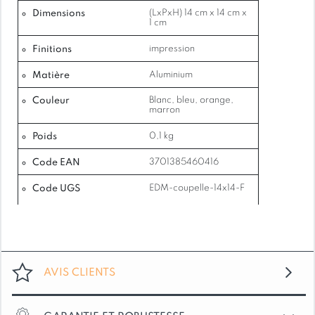
Dimensions
(LxPxH) 14 cm x 14 cm x
1 cm
Finitions
impression
Matière
Aluminium
Couleur
Blanc, bleu, orange,
marron
Poids
0,1 kg
Code EAN
3701385460416
Code UGS
EDM-coupelle-14x14-F
AVIS CLIENTS