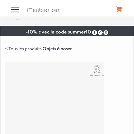
Meubles pin
-10% avec le code summer10
Meubles
Objets à poser
Vide Poche Métal –
Marmotte des Montagnes – 14 x 14 cm
Canapés
Garantie 1 an
Déco
Luminaires
Literie