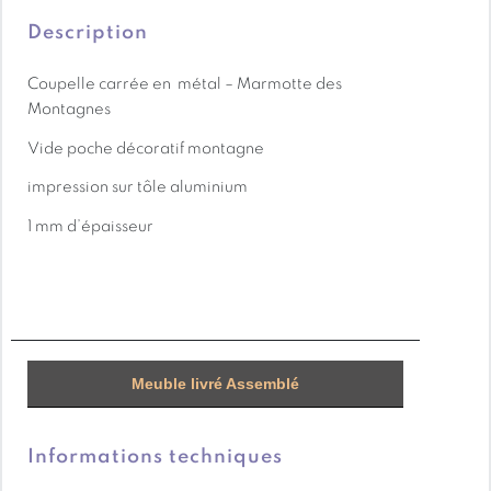
communautés locales.
Les méthodes sylvicoles utilisées sont étudiées pour
Description
préserver la diversité de la faune et la flore et
Coupelle carrée en métal – Marmotte des
permettre de conserver cette forêt sur le long terme.
Montagnes
Vide poche décoratif montagne
impression sur tôle aluminium
1 mm d’épaisseur
Meuble livré Assemblé
Informations techniques