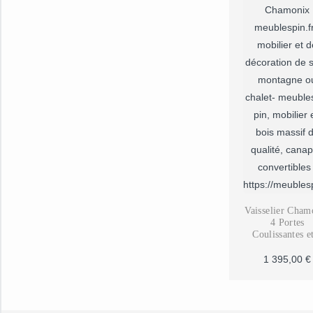
Vaisselier Cham
4 Portes
Coulissantes e
Tiroirs en Pi
Massif 140c
1 395,00
€