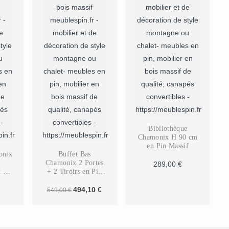
Bibliothèque
Chamonix H 90 cm
en Pin Massif
onix
Buffet Bas
Chamonix 2 Portes
289,00
€
t 3
+ 2 Tiroirs en Pin
n
Massif 90 cm
m
Le
Le
494,10
€
549,00
€
prix
prix
initial
actuel
était :
est :