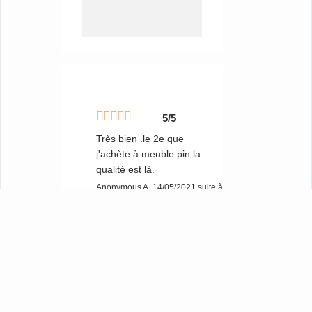
Ce canapé gigogne Chamonix en pin massif allie
parfaitement le confort d’un meuble douillet et le charme
d’une pièce authentique. Ses nombreuses options de
tissus vous permettront de le coordonner facilement à
votre intérieur. Sa qualité de fabrication française et sa
garantie 5 ans en font un investissement durable et de
confiance pour votre maison.
5/5
Très bien .le 2e que
j'achète à meuble pin.la
qualité est là.
Anonymous A.
14/05/2021
suite à une
commande du 01/03/2021
Sous éviers
Patères et crochets
Rideaux et linge de maison
Grâce à nos 30 ans d’expérience, nous
Matelas et Surmatelas
Appliques murales / Spots
apportons un soin tout particulier à la
sélection de nos produits et à leur