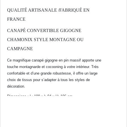
QUALITÉ ARTISANALE /FABRIQUÉ EN
FRANCE
CANAPÉ CONVERTIBLE GIGOGNE
CHAMONIX STYLE MONTAGNE OU
CAMPAGNE
Ce magnifique canapé gigogne en pin massif apporte une
touche montagnarde et cocooning à votre intérieur. Très
confortable et d’une grande robustesse, il offre un large
choix de tissus pour s’adapter à tous les styles de
décoration.
Dimensions : L: 198 x l: 94 x H: 106 cm
INFORMATIONS COMPLÉMENTAIRES
Poids
89 kg
Livraison : Meuble livré Démonté