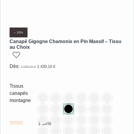
– 10%
Canapé Gigogne Chamonix en Pin Massif – Tissu
au Choix
ajouter
Dès:
1 430,10
€
1 589,00
€
Tissus
canapés
montagne
1
avis