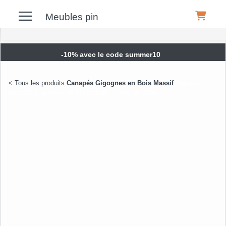
Meubles pin
-10% avec le code summer10
Meubles
Canapés Gigognes en Bois Massif
Canapé
Gigogne Chamonix en Pin Massif – Tissu au Choix
Canapés
Garantie 5 ans
Déco
Luminaires
Literie