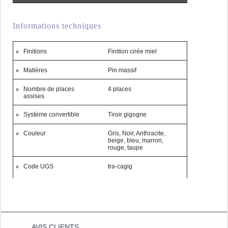
Habillage (fourni) : assise et coussins de dossier ouatinés
Informations techniques
avec surpiqûre
Ce canapé gigogne Chamonix apporte tout le confort et
Finitions
Finition cirée miel
le charme d’un meuble de caractère. Sa structure en pin
Matières
Pin massif
massif et son large choix de tissus d’inspiration
montagnarde en font un incontournable pour une
Nombre de places
4 places
assises
décoration cosy et authentique. Idéal pour agrandir
ponctuellement votre couchage, il se transforme
Système convertible
Tiroir gigogne
facilement en lit d’appoint grâce à son système de
couchage gigogne.
Couleur
Gris, Noir, Anthracite,
beige, bleu, marron,
rouge, taupe
FONCTIONNALITÉS ET DÉTAILS
Code UGS
tra-cagig
– Système de couchage gigogne pour un couchage 2
places supplémentaire – Coussins de dossier et d’assise
rembourrés pour un confort optimal – Finition artisanale
avec surpiqûres apparentes pour un rendu haut de
gamme – Parfait pour un salon cocooning, une chambre
AVIS CLIENTS