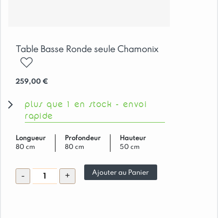
Table Basse Ronde seule Chamonix
ajouter
259,00
€
plus que 1 en stock - envoi
rapide
Longueur
Profondeur
Hauteur
80 cm
80 cm
50 cm
quantité
Ajouter au Panier
-
+
de
Table
Basse