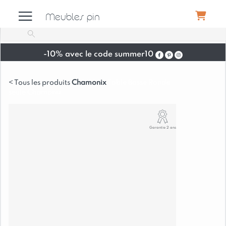
Meubles pin
-10% avec le code summer10
Meubles
Chamonix
Table Basse Ronde
seule Chamonix
Canapés
Garantie 2 ans
Déco
Luminaires
Literie