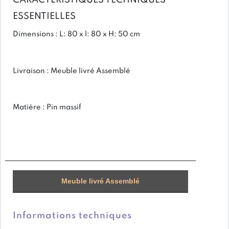
ESSENTIELLES
Dimensions : L: 80 x l: 80 x H: 50 cm
Livraison : Meuble livré Assemblé
Matière : Pin massif
Finition : Finition cirée miel (standard)
Meuble livré Assemblé
Poids de l’envoi : 10 kg
Informations techniques
Couleur : Miel