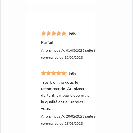
profondeur. Évitez les produits d’entretien trop
agressifs qui pourraient altérer la finition cirée.
Ce meuble de rangement mural en pin massif
vous apportera une touche authentique et
5/5
chaleureuse dans votre intérieur. Ses lignes
Parfait
traditionnelles et son cœur découpé en font un
Anonymous A.
01/03/2023
suite à une
élément décoratif de charme, tout en vous
commande du 12/02/2023
offrant un espace de rangement pratique au
quotidien.
5/5
Très bien , je vous le
recommande. Au niveau
du tarif, un peu élevé mais
la qualité est au rendez-
vous.
Anonymous A.
20/02/2023
suite à une
commande du 25/01/2023