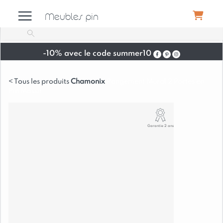
Meubles pin
-10% avec le code summer10
Meubles
Chamonix
Rangement Mural 2 Portes en
Pin Massif
Canapés
Garantie 2 ans
Déco
Luminaires
Literie