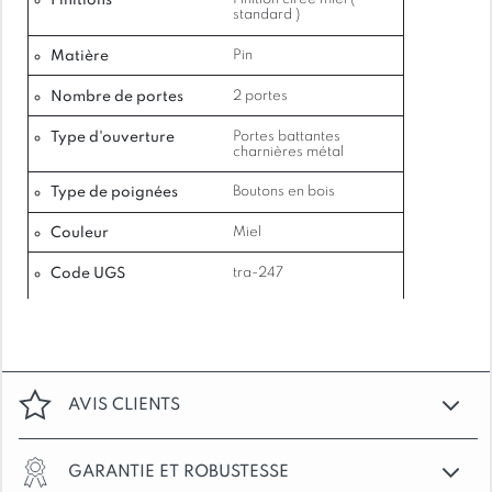
Finitions
standard )
2 portes battantes avec charnières métal
Matière
Pin
Poignées boutons en bois
Nombre de portes
2 portes
Type d'ouverture
Portes battantes
charnières métal
Poids de l’envoi : 6 kg
Type de poignées
Boutons en bois
Couleur
Miel
Garantie : 2 ans
Code UGS
tra-247
FONCTIONNALITÉS ET DÉTAILS
– Meuble pratique et décoratif pour votre entrée
AVIS CLIENTS
ou votre cuisine – Rangement pratique avec ses
2 portes pour vos objets du quotidien – Design
traditionnel des meubles de montagne pour une
GARANTIE ET ROBUSTESSE
touche authentique – Finition cirée miel