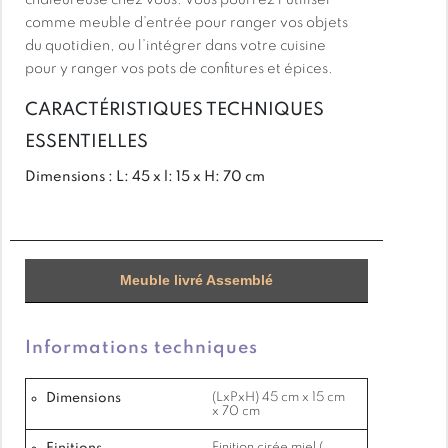
chaleureuse chez vous. Vous pourrez l’utiliser
comme meuble d’entrée pour ranger vos objets
du quotidien, ou l’intégrer dans votre cuisine
pour y ranger vos pots de confitures et épices.
CARACTÉRISTIQUES TECHNIQUES
ESSENTIELLES
Dimensions : L: 45 x l: 15 x H: 70 cm
Livraison : Meuble livré Assemblé
Meuble livré Assemblé
Matière : Pin massif
Informations techniques
Finition : finition cirée miel (standard)
Dimensions
(LxPxH) 45 cm x 15 cm
x 70 cm
Finition cirée miel (