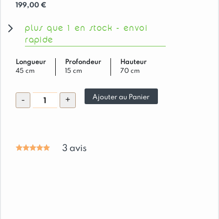
199,00
€
plus que 1 en stock - envoi
rapide
Longueur
Profondeur
Hauteur
45 cm
15 cm
70 cm
quantité
Ajouter au Panier
-
+
de
Rangement
Mural
2
3
avis
Portes
en
Pin
Massif