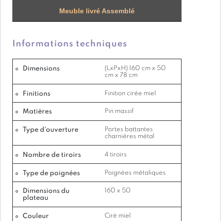
Meuble livré Assemblé
Finition : Cirée miel (standard), option finition
brute ou cirée blanche
Informations techniques
Poids : 45 kg
Dimensions
(LxPxH) 160 cm x 50
cm x 78 cm
Finitions
Finition cirée miel
Garantie : 2 ans
Matières
Pin massif
Type d'ouverture
Portes battantes
charnières métal
FONCTIONNALITÉS ET DÉTAILS
Nombre de tiroirs
4 tiroirs
– Grand plateau de travail offrant un espace
généreux – 4 tiroirs pratiques pour ranger vos
Type de poignées
Poignées métaliques
documents et accessoires – Poignées métalliques
Dimensions du
160 x 50
élégantes – Conception en bois massif pour une
plateau
robustesse durable – Finition cirée miel
Couleur
Ciré miel
chaleureuse, avec options de finition brute ou