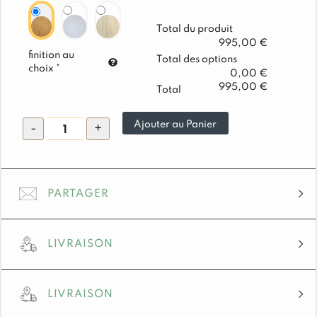
Total du produit
995,00 €
finition au
Total des options
choix *
0,00 €
995,00 €
Total
quantité
Ajouter au Panier
-
+
de
Bureau
Morzine
en
PARTAGER
Pin
Massif
ciré
LIVRAISON
miel
160
cm
LIVRAISON
Livraisons en Savoie / Haute – Savoie et alentours :