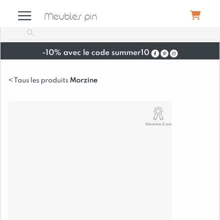
Meubles pin
-10% avec le code summer10
Meubles
Morzine
Bureau Morzine en Pin Massif ciré
miel 160 cm
Canapés
Garantie 2 ans
Déco
Luminaires
Literie