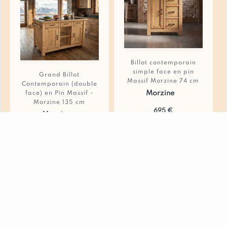
proposées sur commande, avec un délai de 6 à 8
semaines.
Ce bureau en pin massif saura apporter une
touche chaleureuse et élégante à votre espace
Billot contemporain
de travail. Ses nombreux rangements et son
simple face en pin
Grand Billot
grand plateau vous permettront d’organiser
Massif Morzine 74 cm
Contemporain (double
efficacement votre activité tout en décorant avec
Morzine
face) en Pin Massif -
style votre intérieur.
Morzine 135 cm
695 €
Morzine
1083.75 €
Acheter
S
o
u
s
é
v
i
e
r
s
P
a
t
è
r
e
s
e
t
c
r
o
c
h
e
t
s
R
i
d
e
a
u
x
e
t
l
i
n
g
e
d
e
m
a
i
s
o
n
Acheter
M
a
t
e
l
a
s
e
t
S
u
r
m
a
t
e
l
a
s
A
p
p
l
i
q
u
e
s
m
u
r
a
l
e
s
/
S
p
o
t
s