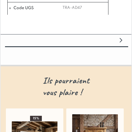
blanche – Meuble livré entièrement assemblé
Code UGS
TRA-AD47
pour une installation simplifiée Ce bureau en pin
massif saura s’intégrer harmonieusement dans
votre intérieur, apportant une touche de
caractère et de praticité à votre espace de
travail. Que vous optiez pour la finition miel,
brute ou blanche, vous bénéficierez d’un meuble
de qualité, pensé pour faciliter votre quotidien.
Quelles sont les options de finition disponibles ?
Ce bureau est proposé en finition cirée miel
Ils pourraient
standard. Vous avez également la possibilité de
choisir une finition brute ou une finition cirée
vous plaire !
blanche, selon vos préférences esthétiques.
Quel est le délai de fabrication pour les options
15%
de finition ?
La finition brute et la finition cirée blanche sont