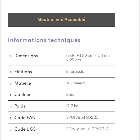
Meuble livré Assemblé
Informations techniques
Dimensions
(LxPxH) 29 cm x 0.1 cm
x 29 cm
Finitions
impression
Matière
Aluminium
Couleur
bleu
Poids
0,2 kg
Code EAN
3701385460225
Code UGS
EDM-plaque-29x29-A