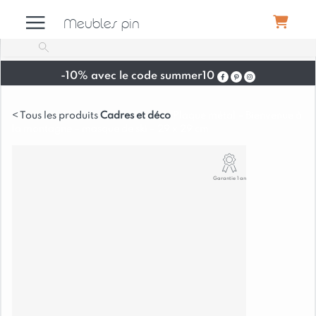
Meubles pin
-10% avec le code summer10
Meubles
Cadres et déco
Plaque métal – Bienvenue à
la montagne – masque de ski – 29 x 29 cm
Canapés
Garantie 1 an
Déco
Luminaires
Literie