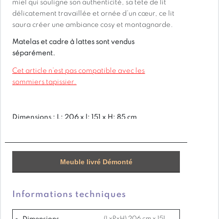
miel qui souligne son authenticité, sa tête de lit
délicatement travaillée et ornée d’un cœur, ce lit
saura créer une ambiance cosy et montagnarde.
Matelas et cadre à lattes sont vendus
séparément.
Cet article n’est pas compatible avec les
sommiers tapissier.
Dimensions : L: 206 x l: 151 x H: 85 cm
Livraison : Meuble livré Démonté
Meuble livré Démonté
Matière : Pin massif
Informations techniques
Dimensions
(LxPxH) 206 cm x 151