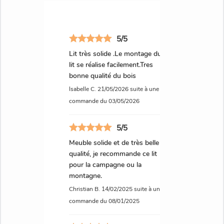
finition Bois Brut
5/5
Lit très solide .Le montage du
lit se réalise facilement.Tres
bonne qualité du bois
Le lit Chamonix est-il livré monté ?
Isabelle C.
21/05/2026
suite à une
commande du 03/05/2026
Non, le lit Chamonix est livré démonté. Il vous
faudra procéder au montage une fois
réceptionné.
5/5
Meuble solide et de très belle
qualité, je recommande ce lit
Quelles sont les dimensions exactes du lit
pour la campagne ou la
Chamonix ?
montagne.
Christian B.
14/02/2025
suite à une
Le lit Chamonix mesure 206 cm de long, 151 cm
commande du 08/01/2025
de large et 85 cm de hauteur.