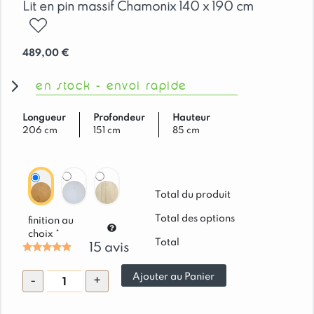
Lit en pin massif Chamonix 140 x 190 cm
ajouter
489,00
€
en stock - envoi rapide
Longueur
Profondeur
Hauteur
206 cm
151 cm
85 cm
Total du produit
Total des options
finition au
choix *
Total
15
avis
quantité
Ajouter au Panier
-
+
de
Lit