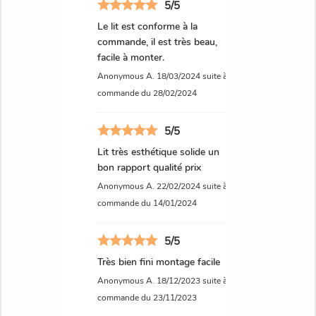
5/5
Le lit Chamonix est-il compatible avec tous les
Le lit est conforme à la
types de sommiers ?
commande, il est très beau,
facile à monter.
Non, le lit Chamonix n’est pas compatible avec
Anonymous A.
18/03/2024
suite à une
les sommiers tapissiers. Il est conçu pour être
commande du 28/02/2024
utilisé avec un sommier à lattes.
5/5
Lit très esthétique solide un
bon rapport qualité prix
Anonymous A.
22/02/2024
suite à une
commande du 14/01/2024
5/5
Très bien fini montage facile
Anonymous A.
18/12/2023
suite à une
commande du 23/11/2023