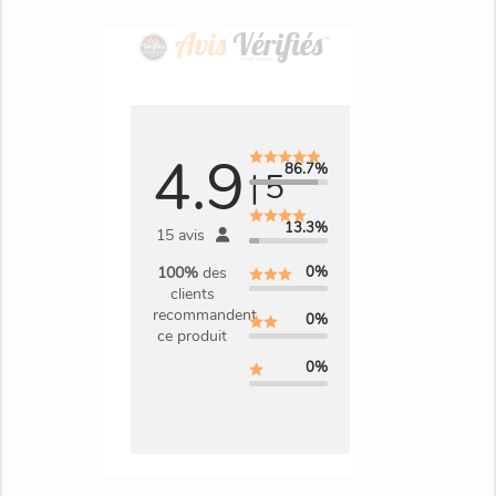
de votre choix ( sur commande )
La
Finition bois brut et la finition cirée blanche
sont en option:
fabrication sur commande demande environ 6 à
8 semaines de délais ( hors expédition )
4.9
86.7%
|
5
13.3%
15 avis
finition Chamonix
0%
100%
des
clients
recommandent
0%
ce produit
0%
finition Ciré Blanc