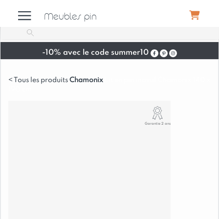
Meubles pin
-10% avec le code summer10
Meubles
Chamonix
Lit en pin massif Chamonix 140 x
190 cm
Canapés
Garantie 2 ans
Déco
Luminaires
Literie