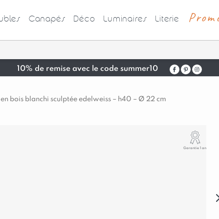
Prom
bles
Canapés
Déco
Luminaires
Literie
10% de remise avec le code summer10
n bois blanchi sculptée edelweiss – h40 – Ø 22 cm
Garantie 1 an