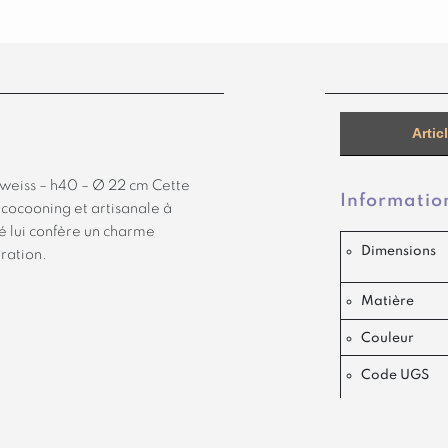
Ø 22.5 cm
Artic
weiss – h40 – Ø 22 cm Cette
Informatio
cocooning et artisanale à
té lui confère un charme
Dimensions
ration.
Matière
Couleur
Code UGS