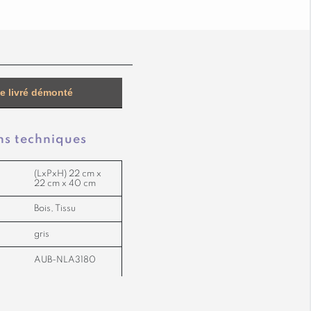
le livré démonté
ns techniques
(LxPxH) 22 cm x
22 cm x 40 cm
Bois, Tissu
gris
AUB-NLA3180