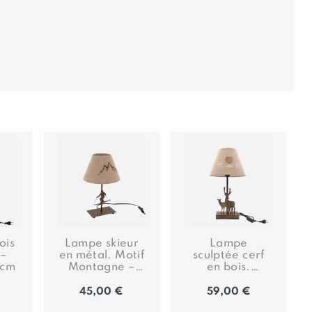
ois
Lampe skieur
Lampe
 –
en métal. Motif
sculptée cerf
 cm
Montagne –
en bois.
h39 – Ø 22 cm
Edelweiss
brodé et cœur
45,00
€
59,00
€
en bois – h40 –