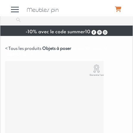
Meubles pin
-10% avec le code summer10
Meubles
Objets à poser
Hibou Rondins MM –
Hauteur 18 cm
Canapés
Garantie 1 an
Déco
Luminaires
Literie