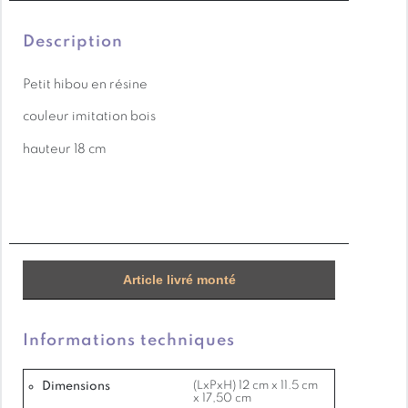
communautés locales.
Les méthodes sylvicoles utilisées sont étudiées pour
Description
préserver la diversité de la faune et la flore et
Petit hibou en résine
permettre de conserver cette forêt sur le long terme.
couleur imitation bois
hauteur 18 cm
Article livré monté
Informations techniques
Dimensions
(LxPxH) 12 cm x 11.5 cm
x 17,50 cm