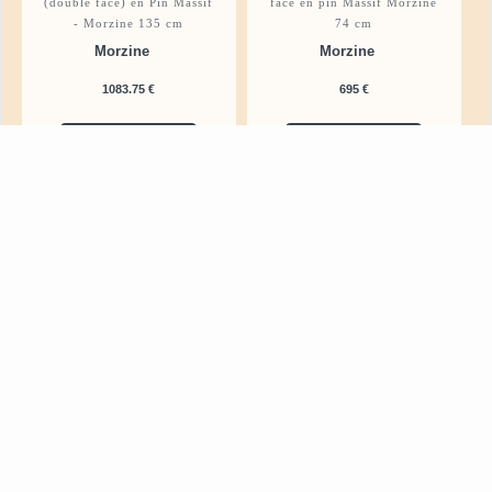
(double face) en Pin Massif
face en pin Massif Morzine
- Morzine 135 cm
74 cm
Morzine
Morzine
1083.75 €
695 €
Acheter
Acheter
S
o
u
s
é
v
i
e
r
s
P
a
t
è
r
e
s
e
t
c
r
o
c
h
e
t
s
R
i
d
e
a
u
x
e
t
l
i
n
g
e
d
e
m
a
i
s
o
n
M
a
t
e
l
a
s
e
t
S
u
r
m
a
t
e
l
a
s
A
p
p
l
i
q
u
e
s
m
u
r
a
l
e
s
/
S
p
o
t
s
Grand billot de cuisine
Grand billot de boucher
double face en pin massif
double face en pin Massif
135 cm
Morzine 134 cm
Chamonix
Chamonix
1195 €
1595 €
Acheter
Acheter