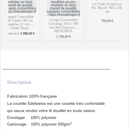
domicile.
Lit Chalet Sculpté en
la forêt, cela garantit que la forêt est exploitée de façon
Pin Massif 160 x 200
Les commandes de petits articles sont expédiées par
cm
raisonnée avec une protection de la biodiversité et que cette
Canapé Convertible
Chronopost, Colissimo, ou en point Mondial Relay.
Canapé Convertible
BZ Cindy 160 cm
759,00
€
exploitation est bénéfique socialement et économiquement
Couchage 160 x 190
(matelas 12 cm) –
cm (Bed Express) –
Chatel Taupe
pour les communautés locales.
MENUIRES
 €.
Le
1 080,00
€
Le
1 200,00
€
prix
prix
1 795,00
€
Les méthodes sylvicoles utilisées sont étudiées pour
initial
actuel
En savoir + sur la livraison
était :
est :
préserver la diversité de la faune et la flore et permettre de
1
1
200,00 €.
080,00 €.
conserver cette forêt sur le long terme.
Description
Fabrication 100% française
La couette Edelweiss est une couette très confortable
qui saura rendre votre lit douillet en toute saison.
Enveloppe : 100% polyester
2
Garnissage : 100% polyester 500g/m