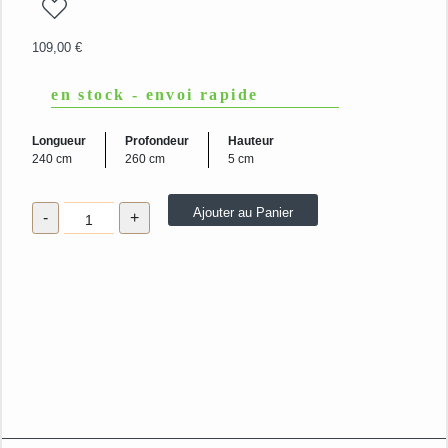
109,00
€
en stock - envoi rapide
Longueur
Profondeur
Hauteur
240 cm
260 cm
5 cm
quantité
Ajouter au Panier
-
+
de
Couette
Confort
Edelweiss
500g
2
personnes
240
x