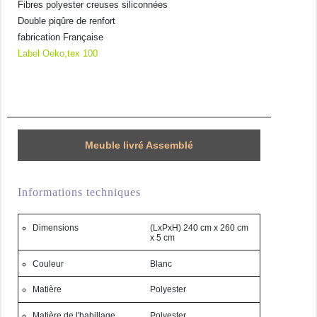
Fibres polyester creuses siliconnées
Double piqûre de renfort
fabrication Française
Label
Oeko,tex 100
Meuble livré Assemblé
Informations techniques
Dimensions
(LxPxH) 240 cm x 260 cm
x 5 cm
Couleur
Blanc
Matière
Polyester
Matière de l'habillage
Polyester