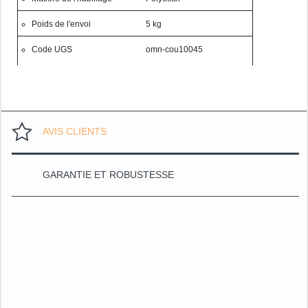
Poids de l'envoi
5 kg
Code UGS
omn-cou10045
AVIS CLIENTS
GARANTIE ET ROBUSTESSE
Grâce à nos 
apportons un 
sélection de 
confort. Nos
des modèles 