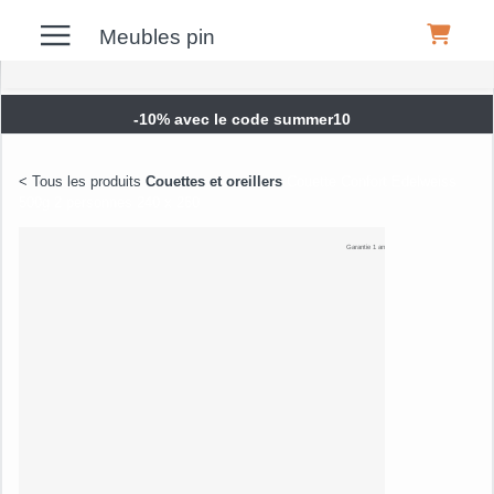
Meubles pin
-10% avec le code summer10
Meubles
Couettes et oreillers
Couette Confort Edelweiss
500g 2 personnes 240 x 260
Canapés
Garantie 1 an
Déco
Luminaires
Literie