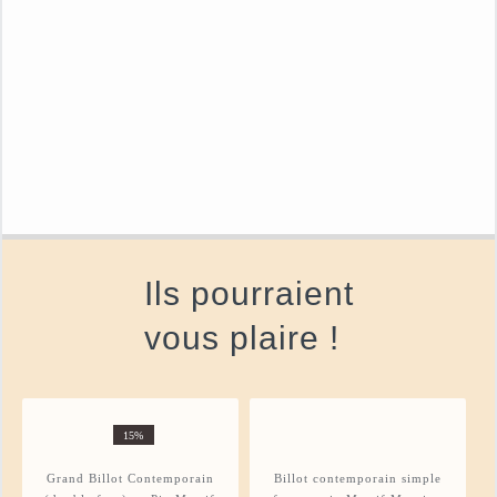
adaptées aux 
location. No
contemporain
atelier, afin d
robustesse. 
bénéficient d
Ils pourraient
vous plaire !
15%
Grand Billot Contemporain
Billot contemporain simple