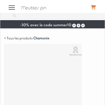
Meubles pin
-10% avec le code summer10
Meubles
Chamonix
Chaise en pin massif motif Sapin
Canapés
Garantie 2 ans
Déco
Luminaires
Literie