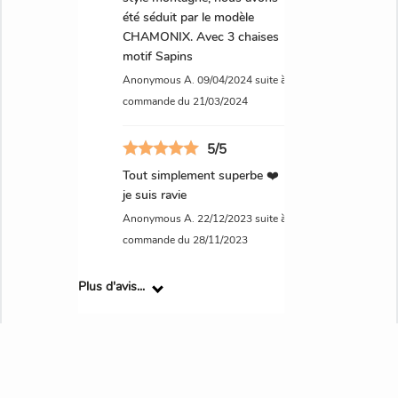
été séduit par le modèle
CHAMONIX. Avec 3 chaises
motif Sapins
Anonymous A.
09/04/2024
suite à une
commande du 21/03/2024
5/5
Tout simplement superbe ❤️
je suis ravie
Anonymous A.
22/12/2023
suite à une
commande du 28/11/2023
Plus d'avis...
Grâce à nos 30 ans d’expérience,
nous apportons un soin tout
Sous éviers
Patères et crochets
Rideaux et linge de maison