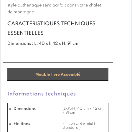
communautés locales.
style authentique sera parfait dans votre chalet
de montagne.
Les méthodes sylvicoles utilisées sont étudiées pour
préserver la diversité de la faune et la flore et
CARACTÉRISTIQUES TECHNIQUES
permettre de conserver cette forêt sur le long terme.
ESSENTIELLES
Dimensions : L: 40 x l: 42 x H: 91 cm
Livraison : Meuble livré Assemblé
Meuble livré Assemblé
Matière : Bois, Pin massif
Informations techniques
Couleur : Miel
Dimensions
(LxPxH) 40 cm x 42 cm
x 91 cm
Finitions
Finition cirée miel (
standard )
Garantie : 2 ans