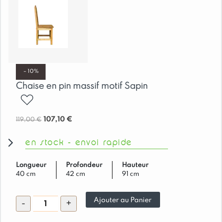
– 10%
Chaise en pin massif motif Sapin
ajouter
Le
Le
107,10
€
119,00
€
prix
prix
en stock - envoi rapide
initial
actuel
était :
est :
119,00 €.
107,10 €.
Longueur
Profondeur
Hauteur
40 cm
42 cm
91 cm
quantité
Ajouter au Panier
-
+
de