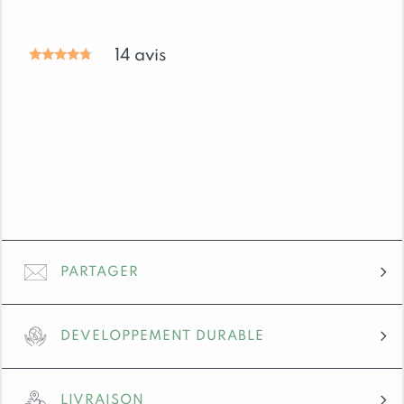
Chaise
en
pin
14
avis
massif
motif
Sapin
PARTAGER
DEVELOPPEMENT DURABLE
LIVRAISON