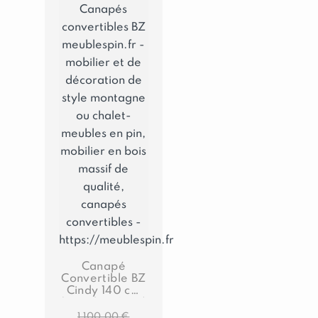
Canapé
Convertible BZ
Cindy 140 cm
(matelas 12 cm)
– Chatel Gris
Le
1 100,00
€