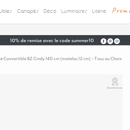
Prom
bles
Canapés
Déco
Luminaires
Literie
10% de remise avec le code summer10
 Convertible BZ Cindy 140 cm (matelas 12 cm) – Tissu au Choix
Garantie 5 ans