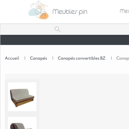
Meubles pin
Meu
Accueil
|
Canapés
|
Canapés convertibles BZ
|
Canapé