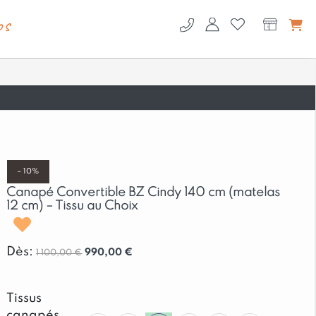
os
– 10%
Canapé Convertible BZ Cindy 140 cm (matelas
12 cm) – Tissu au Choix
voir
Dès:
990,00
€
1 100,00
€
Tissus
canapés