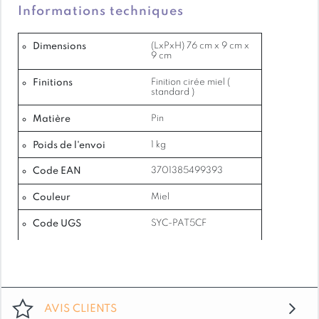
Informations techniques
Dimensions
(LxPxH) 76 cm x 9 cm x
9 cm
Finitions
Finition cirée miel (
standard )
Matière
Pin
Poids de l'envoi
1 kg
Code EAN
3701385499393
Couleur
Miel
Code UGS
SYC-PAT5CF
AVIS CLIENTS