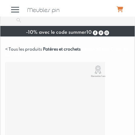
Meubles pin
-10% avec le code summer10
Meubles
Patères et crochets
Patère 5 Têtes Cœur en
Bois GM
Canapés
Garantie 1 an
Déco
Luminaires
Literie