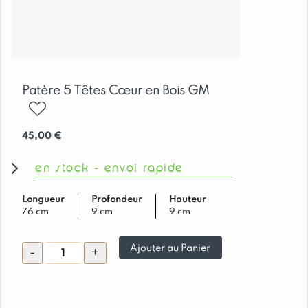
Patère 5 Têtes Cœur en Bois GM
ajouter
45,00
€
en stock - envoi rapide
Longueur
Profondeur
Hauteur
76 cm
9 cm
9 cm
quantité
Ajouter au Panier
-
+
de
Patère
5