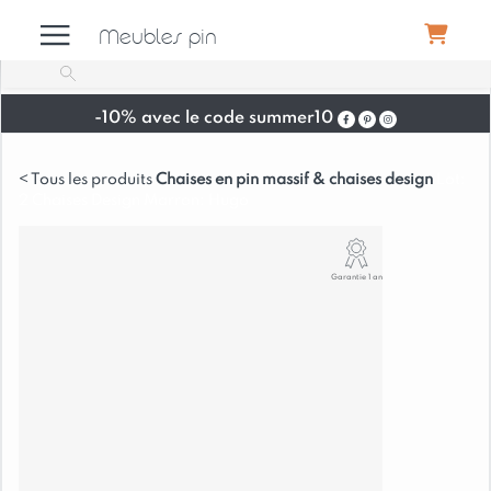
Meubles pin
-10% avec le code summer10
Meubles
Chaises en pin massif & chaises design
Lot:
2 Chaises Design Marron: Hugo
Canapés
Garantie 1 an
Déco
Luminaires
Literie