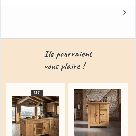
grand confort – Style parfait pour un intérieur
design ou cosy
Quelles sont les dimensions de ce produit ?
Les dimensions de ce produit sont : L: 60 x l: 55 x
H: 87 cm.
Ils pourraient
Le meuble est-il livré assemblé ?
vous plaire !
Oui, cette chaise est livrée démontée et devra
être assemblée.
Découvrez notre collection de chaises design
15%
pour meubler votre intérieur avec style. Nos
modèles allient confort et esthétique, parfaits
pour un appartement contemporain comme
pour un chalet cocooning. Profitez de nos
showrooms en Savoie pour les découvrir en
personne et de notre paiement sécurisé en ligne.