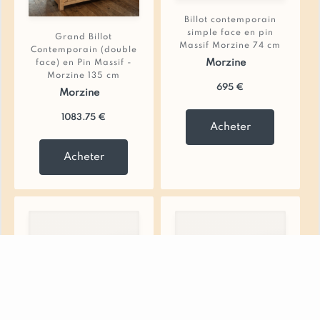
Billot contemporain
simple face en pin
Grand Billot
Massif Morzine 74 cm
Contemporain (double
Morzine
face) en Pin Massif -
Morzine 135 cm
695 €
Morzine
1083.75 €
Acheter
Acheter
S
o
u
s
é
v
i
e
r
s
P
a
t
è
r
e
s
e
t
c
r
o
c
h
e
t
s
R
i
d
e
a
u
x
e
t
l
i
n
g
e
d
e
m
a
i
s
o
n
M
a
t
e
l
a
s
e
t
S
u
r
m
a
t
e
l
a
s
A
p
p
l
i
q
u
e
s
m
u
r
a
l
e
s
/
S
p
o
t
s