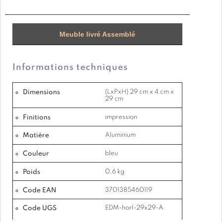
Meuble livré Assemblé
Informations techniques
Dimensions
(LxPxH) 29 cm x 4 cm x
29 cm
Finitions
impression
Matière
Aluminium
Couleur
bleu
Poids
0,6 kg
Code EAN
3701385460119
Code UGS
EDM-horl-29x29-A