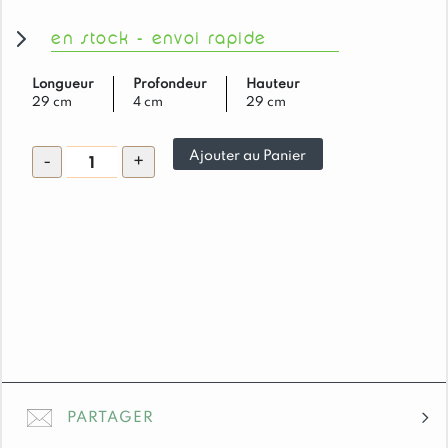
en stock - envoi rapide
Longueur
Profondeur
Hauteur
29 cm
4 cm
29 cm
quantité
Ajouter au Panier
-
+
de
HORLOGE
-
Bienvenue
à
la
montagne
-
masque
de
PARTAGER
ski
-