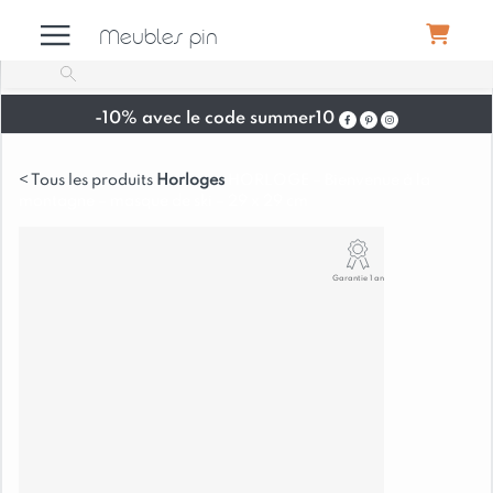
Meubles pin
-10% avec le code summer10
Meubles
Horloges
HORLOGE – Bienvenue à la
montagne – masque de ski – 29 x 29 cm
Canapés
Garantie 1 an
Déco
Luminaires
Literie