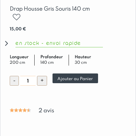
Drap Housse Gris Souris 140 cm
ajouter
15,00
€
en stock - envoi rapide
Longueur
Profondeur
Hauteur
200 cm
140 cm
30 cm
quantité
Ajouter au Panier
-
+
de
Drap
Housse
Gris
2
avis
Souris
140
cm