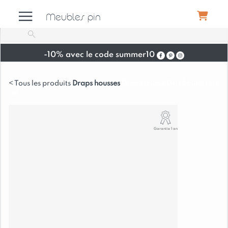
Meubles pin
-10% avec le code summer10
Meubles
Draps housses
Drap Housse Gris Souris 140
cm
Canapés
Garantie 1 an
Déco
Luminaires
Literie